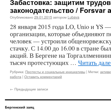
Забастовка: защитим трудо
законодательство / Forsvar a
Опубликовано
29.01.2015
автором
Lubava
28 января 2015 года LO, Unio и YS
организации, которые объединяют п
человек — устроили общенорвежск
стачку. С 14.00 до 16.00 в стране бы
акций. В Бергене на Торгаллменнин
тысяч протестующих …
Читать дал
Рубрика:
Протесты и социальные инициативы
|
Метки:
актив
работа
|
Оставить комментарий
←
Предыдущие записи
Бергенский заяц