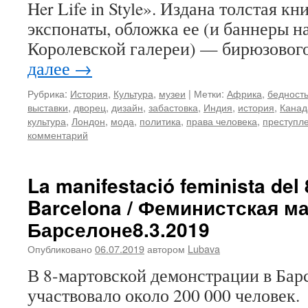
Her Life in Style». Издана толстая кн
экспонаты, обложка ее (и баннеры н
Королевской галереи) — бирюзовог
далее
→
Рубрика:
История
,
Культура
,
музеи
|
Метки:
Африка
,
бедност
выставки
,
дворец
,
дизайн
,
забастовка
,
Индия
,
история
,
Канад
культура
,
Лондон
,
мода
,
политика
,
права человека
,
преступл
комментарий
La manifestació feminista del
Barcelona / Феминистская м
Барселоне8.3.2019
Опубликовано
06.07.2019
автором
Lubava
В 8-мартовской демонстрации в Барс
участвовало около 200 000 человек.