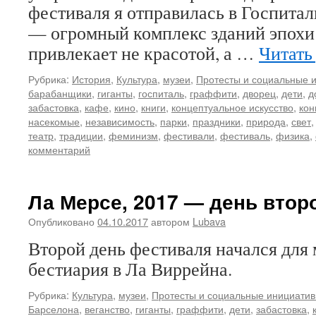
фестиваля я отправилась в Госпитал
— огромный комплекс зданий эпохи
привлекает не красотой, а …
Читать
Рубрика:
История
,
Культура
,
музеи
,
Протесты и социальные 
барабанщики
,
гиганты
,
госпиталь
,
граффити
,
дворец
,
дети
,
д
забастовка
,
кафе
,
кино
,
книги
,
концептуальное искусство
,
кон
насекомые
,
независимость
,
парки
,
праздники
,
природа
,
свет
театр
,
традиции
,
феминизм
,
фестивали
,
фестиваль
,
физика
,
комментарий
Ла Мерсе, 2017 — день втор
Опубликовано
04.10.2017
автором
Lubava
Второй день фестиваля начался для 
бестиария в Ла Виррейна.
Рубрика:
Культура
,
музеи
,
Протесты и социальные инициати
Барселона
,
веганство
,
гиганты
,
граффити
,
дети
,
забастовка
,