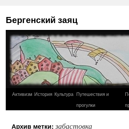
Перейти
к
Бергенский заяц
содержимому
Активизм
История
Культура
Путешествия и
П
прогулки
п
забастовка
Архив метки: