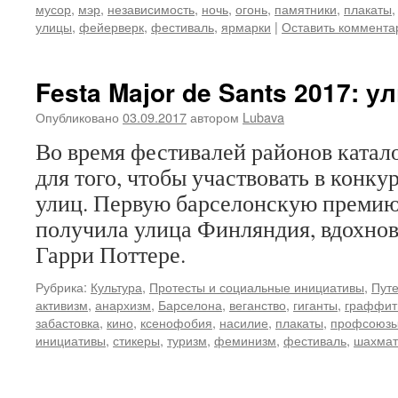
мусор
,
мэр
,
независимость
,
ночь
,
огонь
,
памятники
,
плакаты
улицы
,
фейерверк
,
фестиваль
,
ярмарки
|
Оставить коммента
Festa Major de Sants 2017: 
Опубликовано
03.09.2017
автором
Lubava
Во время фестивалей районов ката
для того, чтобы участвовать в конк
улиц. Первую барселонскую премию 
получила улица Финляндия, вдохно
Гарри Поттере.
Рубрика:
Культура
,
Протесты и социальные инициативы
,
Путе
активизм
,
анархизм
,
Барселона
,
веганство
,
гиганты
,
граффит
забастовка
,
кино
,
ксенофобия
,
насилие
,
плакаты
,
профсоюз
инициативы
,
стикеры
,
туризм
,
феминизм
,
фестиваль
,
шахма