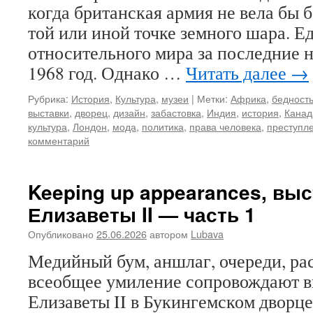
когда британская армия не вела бы 
той или иной точке земного шара. 
относительного мира за последние н
1968 год. Однако …
Читать далее
→
Рубрика:
История
,
Культура
,
музеи
|
Метки:
Африка
,
бедност
выставки
,
дворец
,
дизайн
,
забастовка
,
Индия
,
история
,
Канад
культура
,
Лондон
,
мода
,
политика
,
права человека
,
преступл
комментарий
Keeping up appearances, вы
Елизаветы II — часть 1
Опубликовано
25.06.2026
автором
Lubava
Медийный бум, аншлаг, очереди, ра
всеобщее умиление сопровождают в
Елизаветы II в Букингемском дворце, 