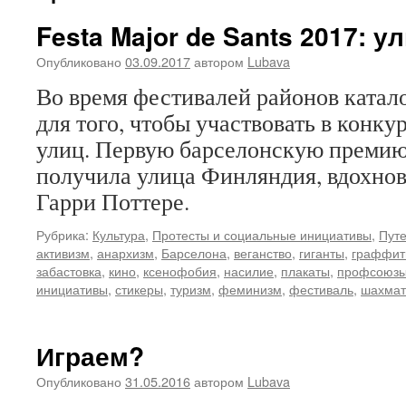
Festa Major de Sants 2017: 
Опубликовано
03.09.2017
автором
Lubava
Во время фестивалей районов ката
для того, чтобы участвовать в конк
улиц. Первую барселонскую премию 
получила улица Финляндия, вдохно
Гарри Поттере.
Рубрика:
Культура
,
Протесты и социальные инициативы
,
Путе
активизм
,
анархизм
,
Барселона
,
веганство
,
гиганты
,
граффит
забастовка
,
кино
,
ксенофобия
,
насилие
,
плакаты
,
профсоюз
инициативы
,
стикеры
,
туризм
,
феминизм
,
фестиваль
,
шахма
Играем?
Опубликовано
31.05.2016
автором
Lubava