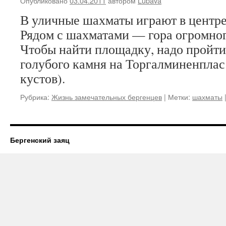
Опубликовано
03.04.2011
автором
Lubava
В уличные шахматы играют в центре
Рядом с шахматами — гора огромног
Чтобы найти площадку, надо пройтис
голубого камня на Торгалминенплас
кустов).
Рубрика:
Жизнь замечательных бергенцев
|
Метки:
шахматы
Бергенский заяц