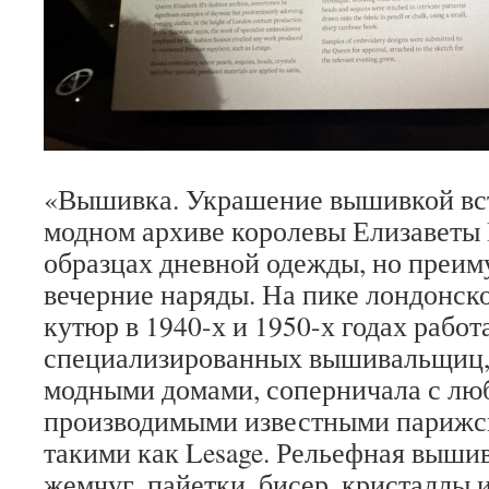
«Вышивка. Украшение вышивкой вст
модном архиве королевы Елизаветы I
образцах дневной одежды, но преи
вечерние наряды. На пике лондонско
кутюр в 1940-х и 1950-х годах работ
специализированных вышивальщиц
модными домами, соперничала с лю
производимыми известными парижс
такими как Lesage. Рельефная вышив
жемчуг, пайетки, бисер, кристаллы 