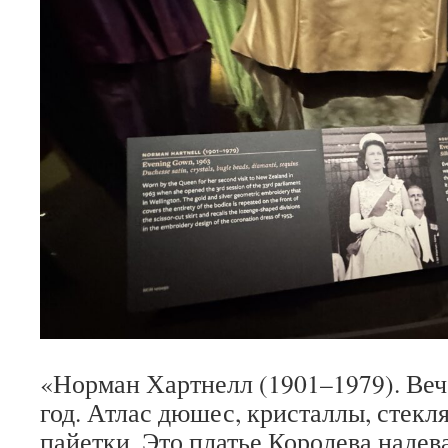
«Норман Хартнелл (1901–1979). Веч
год. Атлас дюшес, кристаллы, стекля
пайетки. Это платье Королева надев