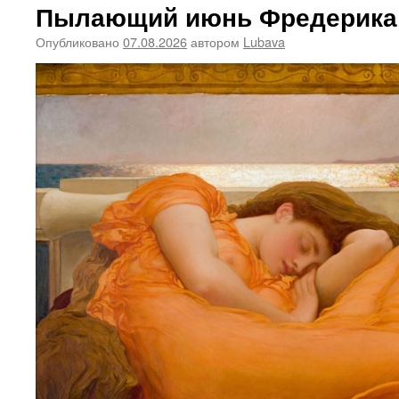
Пылающий июнь Фредерика
Опубликовано
07.08.2026
автором
Lubava