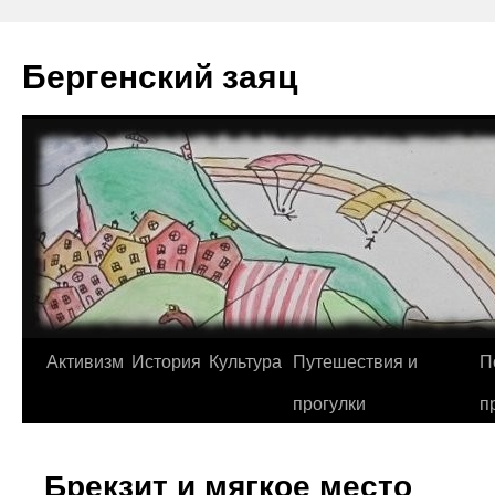
Перейти
к
Бергенский заяц
содержимому
Активизм
История
Культура
Путешествия и
П
прогулки
п
Брекзит и мягкое место