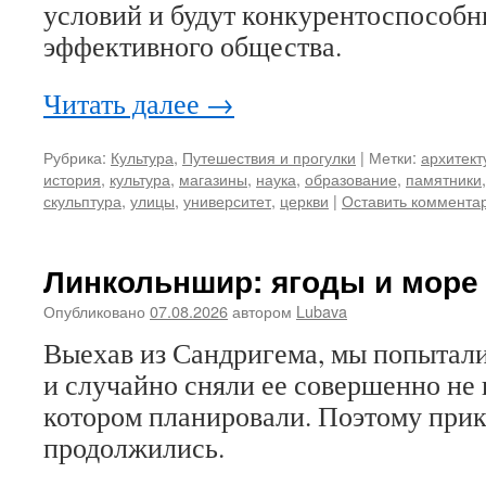
условий и будут конкурентоспособн
эффективного общества.
Читать далее
→
Рубрика:
Культура
,
Путешествия и прогулки
|
Метки:
архитект
история
,
культура
,
магазины
,
наука
,
образование
,
памятники
скульптура
,
улицы
,
университет
,
церкви
|
Оставить коммента
Линкольншир: ягоды и море
Опубликовано
07.08.2026
автором
Lubava
Выехав из Сандригема, мы попытали
и случайно сняли ее совершенно не в
котором планировали. Поэтому при
продолжились.