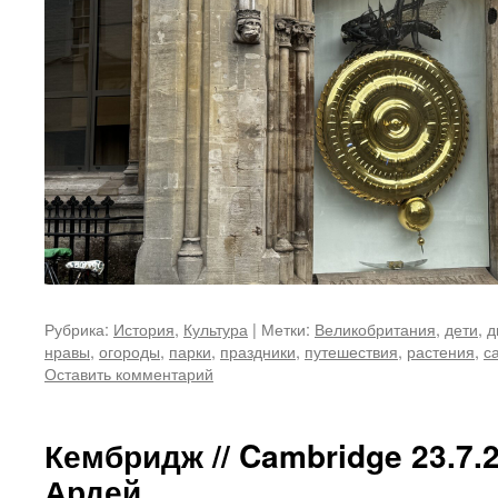
Рубрика:
История
,
Культура
|
Метки:
Великобритания
,
дети
,
д
нравы
,
огороды
,
парки
,
праздники
,
путешествия
,
растения
,
с
Оставить комментарий
Кембридж // Cambridge 23.7.
Ардей