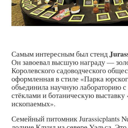
Juras
Самым интересным был стенд
Он завоевал высшую награду — зол
Королевского садоводческого общес
оформленная в стиле «Парка юрског
объединила научную лабораторию с
стёклами и ботаническую выставку
ископаемых».
Семейный питомник Jurassicplants Nu
долине Клуид на севере Уэльса. Это