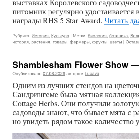
выставках Королевского садоводчес
питомник регулярно удостаивается
награды RHS 5 Star Award.
Читать д
Рубрика:
История
,
Культура
|
Метки:
биология
,
ботаника
,
Вел
история
,
растения
,
товары
,
фермеры
,
фрукты
,
цветы
|
Остав
Shamblesham Flower Show — 
Опубликовано
07.08.2026
автором
Lubava
Одним из лучших стендов на цветоч
Сандрингеме была мятная коллекция
Cottage Herbs. Они получили золоту
садоводы знают, что бывает мята с 
но увидеть рядом такое количество