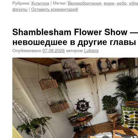
Рубрика:
Культура
|
Метки:
Великобритания
,
море
,
небо
,
обл
фрукты
|
Оставить комментарий
Shamblesham Flower Show — 
невошедшее в другие главы
Опубликовано
07.08.2026
автором
Lubava