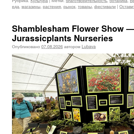
Рубрика:
Культура
|
Метки:
благотворительность
,
ботаника
,
В
еда
,
магазины
,
растения
,
рынок
,
товары
,
фестивали
|
Остави
Shamblesham Flower Show — 
Jurassicplants Nurseries
Опубликовано
07.08.2026
автором
Lubava