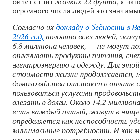
билет стоит
жалких 22 фунта
, я на
огромного числа людей это значимые
Согласно их
докладу о бедности в В
2026 год,
половина всех людей, живу
6,8 миллиона человек, — не могут п
оплачивать продукты питания, сче
электроэнергию и одежду. Для этой
стоимости жизни продолжается, м
домохозяйства отстают в оплате 
пользоваться услугами продовольст
влезать в долги. Около 14,2 миллион
есть каждый пятый, живут в нище
определяется как неспособность уд
минимальные потребности. И как мы
уж вы читаете этот текст не на а