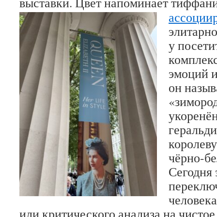
выставки. Цвет напоминает тиффан
ассоции
элитарн
у посети
комплек
эмоций и
он назыв
«зиморо
укоренён
геральди
королеву
чёрно-бе
Сегодня 
переклю
человека
или критического анализа на чистое