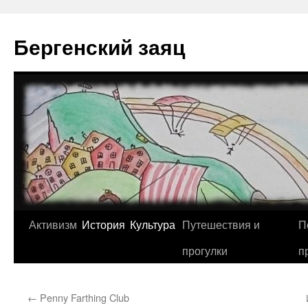
Перейти
к
Бергенский заяц
содержимому
Активизм
История
Культура
Путешествия и
П
прогулки
п
←
Penny Farthing Club