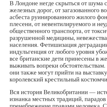
В Лондоне негде скрыться от шума с
железных дорог, от загазованного во
асбеста руинированного жилого фон
плесени, от невентилируемого и неу
общественного транспорта, от токси
разрушенной медицины, невежества
населения. Фетишизация деградации
индульгенция от любого уровня убо
все британские дети принесены в ж
выживать вопреки обстоятельствам.
они также могут прийти на выставку
королевский крестильный костюмчи
Вся история Великобритании — исто
изнанка местных традиций, парадов 
пренебрежение правами человека. С