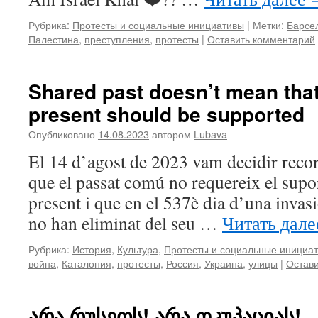
Рубрика:
Протесты и социальные инициативы
|
Метки:
Барсе
Палестина
,
преступления
,
протесты
|
Оставить комментарий
Shared past doesn’t mean that
present should be supported
Опубликовано
14.08.2023
автором
Lubava
El 14 d’agost de 2023 vam decidir recor
que el passat comú no requereix el supor
present i que en el 537è dia d’una invas
no han eliminat del seu …
Читать дал
Рубрика:
История
,
Культура
,
Протесты и социальные инициа
война
,
Каталония
,
протесты
,
Россия
,
Украина
,
улицы
|
Остав
არა რუსეთს! არა ოკუპაციას!