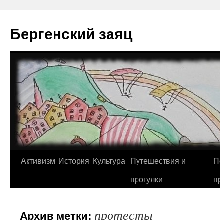
Перейти
к
Бергенский заяц
содержимому
Активизм
История
Культура
Путешествия и
П
прогулки
п
протесты
Архив метки: