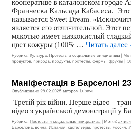
кооперативе в каталонском городе А
Франческа Кальсада Кабасеса. Этот
называется Sweet Dream. «Исключит
является его отличительной. Этот п
мякотью имеет низкокислый сладки
цвет кожуры (100% …
Читать далее
Рубрика:
Культура
,
Протесты и социальные инициативы
|
Мет
продуктов
,
природа
,
продукты
,
протесты
,
фермы
,
фрукты
|
О
Маніфестація в Барселоні 23
Опубликовано
28.02.2025
автором
Lubava
Третій рік війни. Перше відео – тран
відео з української демонстрації у Б
Рубрика:
Протесты и социальные инициативы
|
Метки:
актив
Барселона
,
война
,
Испания
,
кастельеры
,
протесты
,
Россия
,
У