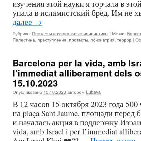
изучения этой науки я торчала в этой
упала в исламистский бред. Им не 
далее
→
Рубрика:
Протесты и социальные инициативы
|
Метки:
Барсе
Палестина
,
преступления
,
протесты
,
психиатрия
,
террор
|
Ос
Barcelona per la vida, amb Isra
l’immediat alliberament dels 
15.10.2023
Опубликовано
15.10.2023
автором
Lubava
В 12 часов 15 октября 2023 года 500
на plaça Sant Jaume, площади перед 
и началась акция в поддержку Израил
vida, amb Israel i per l’immediat alliber
Am Israel Khai ❤️?? …
Читать далее