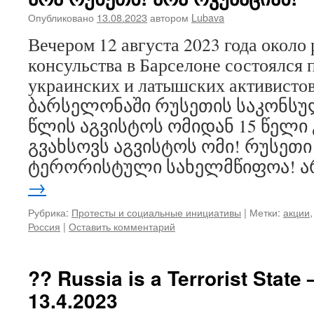
Опубликовано
13.08.2023
автором
Lubava
Вечером 12 августа 2023 года около
консульства в Барселоне состоялся 
украинских и латышских активистов.
ბარსელონაში რუსეთის საკონსუ
წლის აგვისტოს ომიდან 15 წელი 
გვახსოვს აგვისტოს ომი! რუსეთი
ტერორისტული სახელმწიფოა! 
→
Рубрика:
Протесты и социальные инициативы
|
Метки:
акции
Россия
|
Оставить комментарий
?? Russia is a Terrorist State
13.4.2023