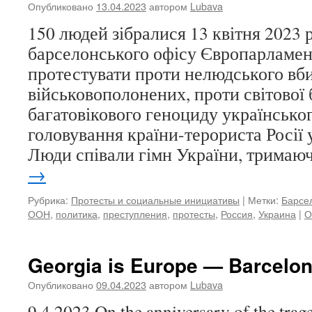
Опубликовано
13.04.2023
автором
Lubava
150 людей зібралися 13 квітня 2023 
барселонського офісу Європарламен
протестувати проти нелюдського вб
військовополонених, проти світової
багатовікового геноциду українсько
головування країни-терориста Росії 
Люди співали гімн України, тримаю
→
Рубрика:
Протесты и социальные инициативы
|
Метки:
Барсе
ООН
,
политика
,
преступления
,
протесты
,
Россия
,
Украина
|
О
Georgia is Europe — Barcelon
Опубликовано
09.04.2023
автором
Lubava
9.4.2023 On the anniversary of the trag