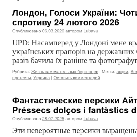
Лондон, Голоси України: Чот
спротиву 24 лютого 2026
Опубликовано
06.03.2026
автором
Lubava
UPD: Насамперед у Лондоні мене вра
українських прапорів на державних б
разів бачила їх раніше та фотографув
Рубрика:
Жизнь замечательных бергенцев
|
Метки:
акции
,
Ве
протесты
,
Украина
|
Оставить комментарий
Фантастические персики Айто
Préssecs dolços i fantàstics d
Опубликовано
28.07.2025
автором
Lubava
Эти невероятные персики выращены