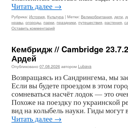
Читать далее
→
Рубрика:
История
,
Культура
|
Метки:
Великобритания
,
дети
,
д
нравы
,
огороды
,
парки
,
праздники
,
путешествия
,
растения
,
с
Оставить комментарий
Кембридж // Cambridge 23.7.
Ардей
Опубликовано
07.08.2026
автором
Lubava
Возвращаясь из Сандрингема, мы за
Если вы будете проездом в этом горо
сомневаться насчёт лодок — это оч
Похоже на поездку по украинской р
вид на колыбель науки. Гиды могут
Читать далее
→