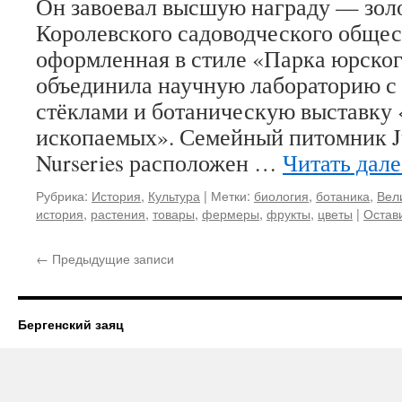
Он завоевал высшую награду — зол
Королевского садоводческого общес
оформленная в стиле «Парка юрског
объединила научную лабораторию с
стёклами и ботаническую выставку
ископаемых». Семейный питомник Jur
Nurseries расположен …
Читать дал
Рубрика:
История
,
Культура
|
Метки:
биология
,
ботаника
,
Вел
история
,
растения
,
товары
,
фермеры
,
фрукты
,
цветы
|
Остав
←
Предыдущие записи
Бергенский заяц