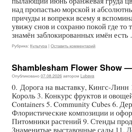
пылающий июнь оранжевая груда цв
над пропастью морской и абсолютный
причуды и вопреки всему я вспомина
увижу снов и сохраню покой где то 
знамён заблокированных имён есть
Рубрика:
Культура
|
Оставить комментарий
Shamblesham Flower Show —
Опубликовано
07.08.2026
автором
Lubava
0. Дорога на выставку, Кингс-Линн 1
Король 3. Конкурс фруктов и овощей
Containers 5. Community Cubes 6. Дер
Флористические композиции и офор
Питомники растений 9. Стенды прод
Знаменитые выставочные сады 11. 