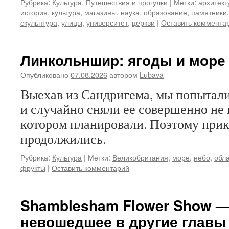
Рубрика:
Культура
,
Путешествия и прогулки
|
Метки:
архитект
история
,
культура
,
магазины
,
наука
,
образование
,
памятники
скульптура
,
улицы
,
университет
,
церкви
|
Оставить коммента
Линкольншир: ягоды и море
Опубликовано
07.08.2026
автором
Lubava
Выехав из Сандригема, мы попытали
и случайно сняли ее совершенно не в
котором планировали. Поэтому при
продолжились.
Рубрика:
Культура
|
Метки:
Великобритания
,
море
,
небо
,
обл
фрукты
|
Оставить комментарий
Shamblesham Flower Show — 
невошедшее в другие главы