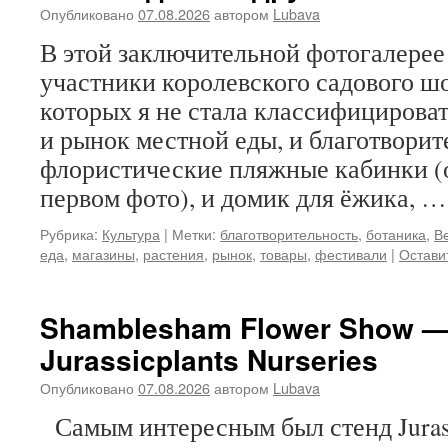
Опубликовано
07.08.2026
автором
Lubava
В этой заключительной фотогалерее
участники королевского садового ш
которых я не стала классифицироват
и рынок местной еды, и благотворит
флористические пляжные кабинки (о
первом фото), и домик для ёжика, 
Рубрика:
Культура
|
Метки:
благотворительность
,
ботаника
,
В
еда
,
магазины
,
растения
,
рынок
,
товары
,
фестивали
|
Остави
Shamblesham Flower Show — 
Jurassicplants Nurseries
Опубликовано
07.08.2026
автором
Lubava
Самым интересным был стенд Jurassi