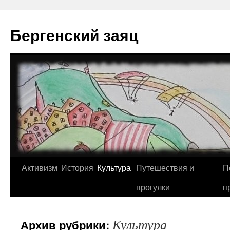
Перейти
к
Бергенский заяц
содержимому
Активизм
История
Культура
Путешествия и
П
прогулки
п
Культура
Архив рубрики: