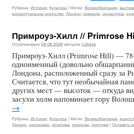
Рубрика:
История
,
Культура
|
Метки:
Великобритания
,
выстав
концептуальное искусство
,
Лондон
,
природа
,
скульптура
,
худ
Примроуз-Хилл // Primrose Hi
Опубликовано
09.08.2026
автором
Lubava
Примроуз-Хилл (Primrose Hill) — 7
одноименный (довольно обшарпанны
Лондона, расположенный сразу за Р
Считается, что тут необычайная пан
других мест — высоток — откуда ви
засухи холм напоминает гору Воло
→
Рубрика:
История
,
Культура
|
Метки:
Великобритания
,
искусс
Лондон
,
панорамы
,
политика
,
природа
,
прогулки
|
Оставить 