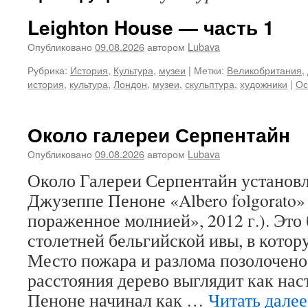
Leighton House — часть 1
Опубликовано
09.08.2026
автором
Lubava
Рубрика:
История
,
Культура
,
музеи
|
Метки:
Великобритания
,
история
,
культура
,
Лондон
,
музеи
,
скульптура
,
художники
|
Ос
Около галереи Серпентайн
Опубликовано
09.08.2026
автором
Lubava
Около Галереи Серпентайн установл
Джузеппе Пеноне «Albero folgorato»
пораженное молнией», 2012 г.). Это
столетней бельгийской ивы, в котор
Место пожара и разлома позолочено
расстояния дерево выглядит как на
Пеноне начинал как …
Читать дале