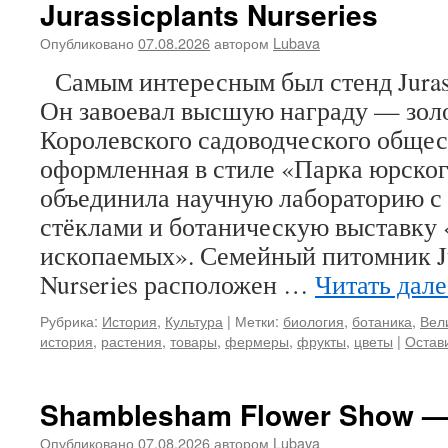
Jurassicplants Nurseries
Опубликовано
07.08.2026
автором
Lubava
Самым интересным был стенд Jurassi
Он завоевал высшую награду — зол
Королевского садоводческого общес
оформленная в стиле «Парка юрског
объединила научную лабораторию с
стёклами и ботаническую выставку
ископаемых». Семейный питомник Jur
Nurseries расположен …
Читать дал
Рубрика:
История
,
Культура
|
Метки:
биология
,
ботаника
,
Вел
история
,
растения
,
товары
,
фермеры
,
фрукты
,
цветы
|
Остав
Shamblesham Flower Show — 
Опубликовано
07.08.2026
автором
Lubava