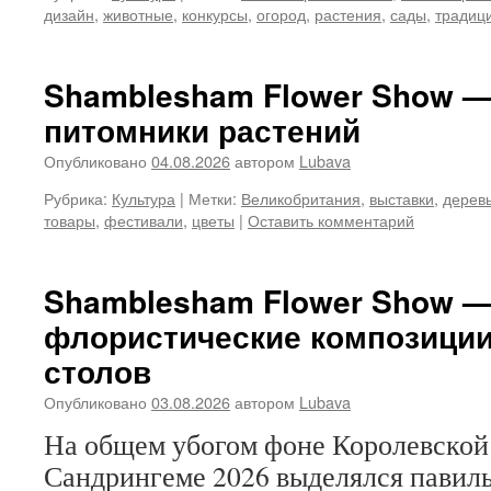
дизайн
,
животные
,
конкурсы
,
огород
,
растения
,
сады
,
традиц
Shamblesham Flower Show — 
питомники растений
Опубликовано
04.08.2026
автором
Lubava
Рубрика:
Культура
|
Метки:
Великобритания
,
выставки
,
дерев
товары
,
фестивали
,
цветы
|
Оставить комментарий
Shamblesham Flower Show — 
флористические композици
столов
Опубликовано
03.08.2026
автором
Lubava
На общем убогом фоне Королевской 
Сандрингеме 2026 выделялся павил