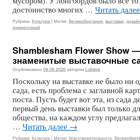
мусором). У лонгбордов было всё т
достоинство многих …
Читать дале
Рубрика:
Культура
|
Метки:
Великобритания
,
выставки
,
дизай
комментарий
Shamblesham Flower Show — 
знаменитые выставочные с
Опубликовано
04.08.2026
автором
Lubava
Поскольку на выставке не было ни 
сада, есть проблема с заглавной кар
поста. Пусть будет вот эта, из сада 
первый день выставки был только дл
общества, на каждом углу предлагал
…
Читать далее
→
Рубрика:
Культура
|
Метки:
благотворительность
,
Великобрит