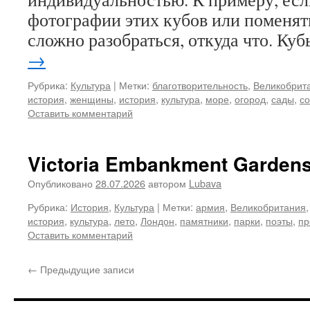
фотографии этих кубов или поменять
сложно разобраться, откуда что. К
→
Рубрика:
Культура
|
Метки:
благотворительность
,
Великобрит
история
,
женщины
,
история
,
культура
,
море
,
огород
,
сады
,
с
Оставить комментарий
Victoria Embankment Garden
Опубликовано
28.07.2026
автором
Lubava
Рубрика:
История
,
Культура
|
Метки:
армия
,
Великобритания
история
,
культура
,
лето
,
Лондон
,
памятники
,
парки
,
поэты
,
пр
Оставить комментарий
←
Предыдущие записи