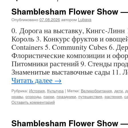
Shamblesham Flower Show —
Опубликовано
07.08.2026
автором
Lubava
0. Дорога на выставку, Кингс-Линн 1
Король 3. Конкурс фруктов и овощей
Containers 5. Community Cubes 6. Дер
Флористические композиции и офор
Питомники растений 9. Стенды прод
Знаменитые выставочные сады 11. 
Читать далее
→
Рубрика:
История
,
Культура
|
Метки:
Великобритания
,
дети
,
д
нравы
,
огороды
,
парки
,
праздники
,
путешествия
,
растения
,
с
Оставить комментарий
Shamblesham Flower Show — 