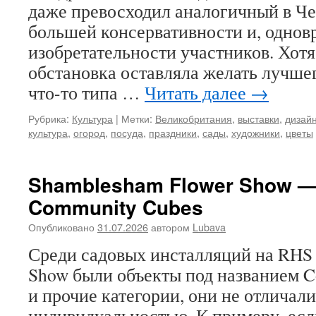
даже превосходил аналогичный в Ч
большей консервативности и, однов
изобретательности участников. Хот
обстановка оставляла желать лучше
что-то типа …
Читать далее
→
Рубрика:
Культура
|
Метки:
Великобритания
,
выставки
,
дизай
культура
,
огород
,
посуда
,
праздники
,
сады
,
художники
,
цветы
Shamblesham Flower Show — 
Community Cubes
Опубликовано
31.07.2026
автором
Lubava
Среди садовых инсталляций на RHS 
Show были объекты под названием C
и прочие категории, они не отлича
индивидуальностью. К примеру, ес