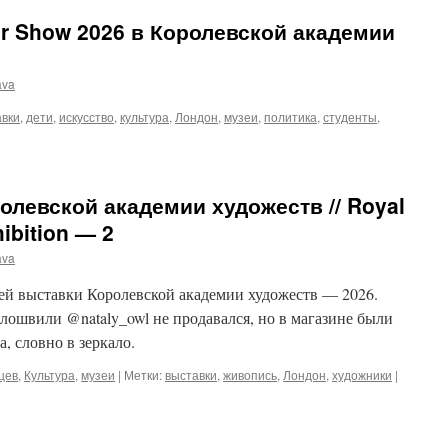
er Show 2026 в Королевской академии
ava
авки
,
дети
,
искусство
,
культура
,
Лондон
,
музеи
,
политика
,
студенты
,
олевской академии художеств // Royal
bition — 2
ava
ней выставки Королевской академии художеств — 2026.
ошвили @nataly_owl не продавался, но в магазине были
, словно в зеркало.
цев
,
Культура
,
музеи
|
Метки:
выставки
,
живопись
,
Лондон
,
художники
|