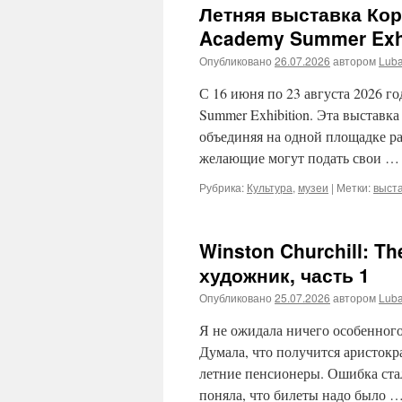
Летняя выставка Кор
Academy Summer Exhi
Опубликовано
26.07.2026
автором
Lub
С 16 июня по 23 августа 2026 г
Summer Exhibition. Эта выставка
объединяя на одной площадке р
желающие могут подать свои 
Рубрика:
Культура
,
музеи
|
Метки:
выст
Winston Churchill: Th
художник, часть 1
Опубликовано
25.07.2026
автором
Lub
Я не ожидала ничего особенного 
Думала, что получится аристокр
летние пенсионеры. Ошибка стал
поняла, что билеты надо было 