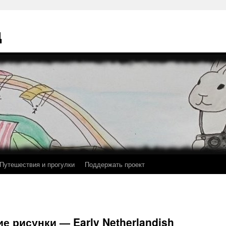
ц
Путешествия и прогулки
Поддержать проект
е рисунки — Early Netherlandish