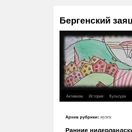
Перейти
к
Бергенский зая
содержимому
Активизм
История
Культура
музеи
Архив рубрики:
Ранние нидерландски