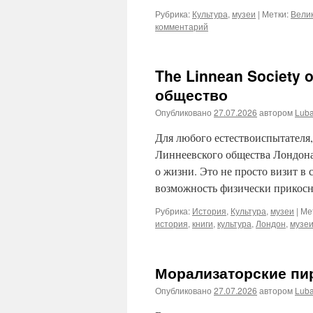
Рубрика:
Культура
,
музеи
|
Метки:
Вели
комментарий
The Linnean Society 
общество
Опубликовано
27.07.2026
автором
Lub
Для любого естествоиспытателя
Линнеевского общества Лондона
о жизни. Это не просто визит в
возможность физически прикосн
Рубрика:
История
,
Культура
,
музеи
|
Ме
история
,
книги
,
культура
,
Лондон
,
музе
Морализаторские пи
Опубликовано
27.07.2026
автором
Lub