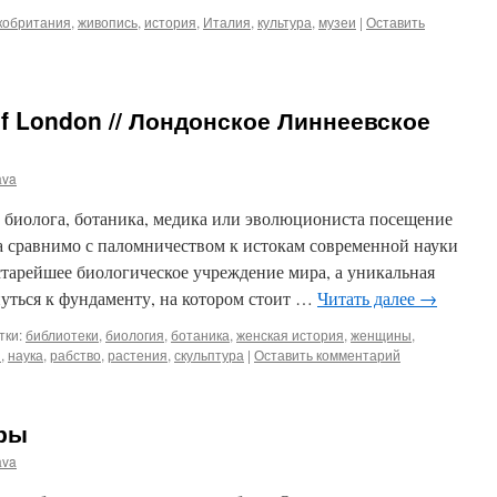
кобритания
,
живопись
,
история
,
Италия
,
культура
,
музеи
|
Оставить
of London // Лондонское Линнеевское
ava
, биолога, ботаника, медика или эволюциониста посещение
 сравнимо с паломничеством к истокам современной науки
 старейшее биологическое учреждение мира, а уникальная
уться к фундаменту, на котором стоит …
Читать далее
→
тки:
библиотеки
,
биология
,
ботаника
,
женская история
,
женщины
,
и
,
наука
,
рабство
,
растения
,
скульптура
|
Оставить комментарий
ры
ava