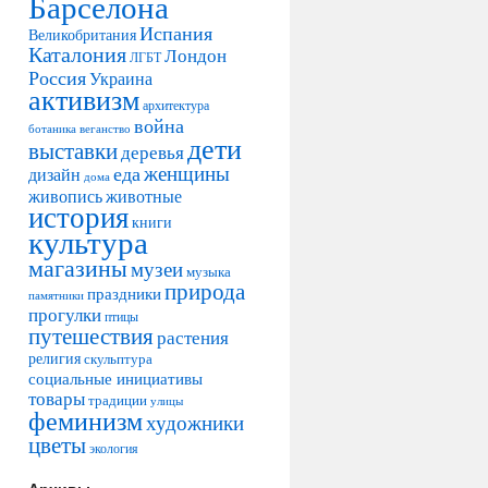
Барселона
Испания
Великобритания
Каталония
Лондон
ЛГБТ
Россия
Украина
активизм
архитектура
война
ботаника
веганство
дети
выставки
деревья
женщины
еда
дизайн
дома
живопись
животные
история
книги
культура
магазины
музеи
музыка
природа
праздники
памятники
прогулки
птицы
путешествия
растения
религия
скульптура
социальные инициативы
товары
традиции
улицы
феминизм
художники
цветы
экология