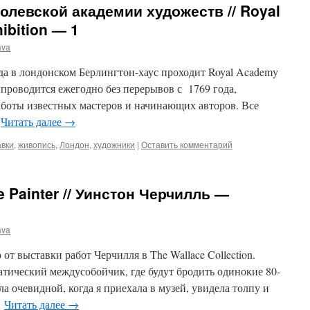
олевской академии художеств // Royal
bition — 1
ava
ода в лондонском Берлингтон-хаус проходит Royal Academy
 проводится ежегодно без перерывов с 1769 года,
аботы известных мастеров и начинающих авторов. Все
…
Читать далее
→
авки
,
живопись
,
Лондон
,
художники
|
Оставить комментарий
e Painter // Уинстон Черчилль —
ava
от выставки работ Черчилля в The Wallace Collection.
атический междусобойчик, где будут бродить одинокие 80-
а очевидной, когда я приехала в музей, увидела толпу и
…
Читать далее
→