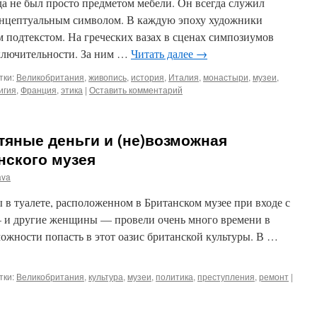
да не был просто предметом мебели. Он всегда служил
онцептуальным символом. В каждую эпоху художники
 подтекстом. На греческих вазах в сценах симпозиумов
ключительности. За ним …
Читать далее
→
тки:
Великобритания
,
живопись
,
история
,
Италия
,
монастыри
,
музеи
,
игия
,
Франция
,
этика
|
Оставить комментарий
фтяные деньги и (не)возможная
нского музея
ava
ы в туалете, расположенном в Британском музее при входе с
— и другие женщины — провели очень много времени в
можности попасть в этот оазис британской культуры. В …
тки:
Великобритания
,
культура
,
музеи
,
политика
,
преступления
,
ремонт
|