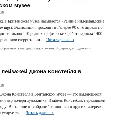
ском музее
ava
ка в Британском музее называется «Ранние нидерландские
rawings). Экспозиция проходит в Галерее 90 с 16 апреля по
единяет около 110 редких графических работ периода 1400–
дерландов (территории …
Читать далее
→
кобритания
,
культура
,
Лондон
,
музеи
,
Нидерланды
,
художники
|
 пейзажей Джона Констебля в
ava
Джона Констебля в Британском музее — это выдающееся
авил дар дочери художника, Изабель Констебль, передавшей
году. В отличие от собраний живописи в других галереях,
окусируется …
Читать далее
→