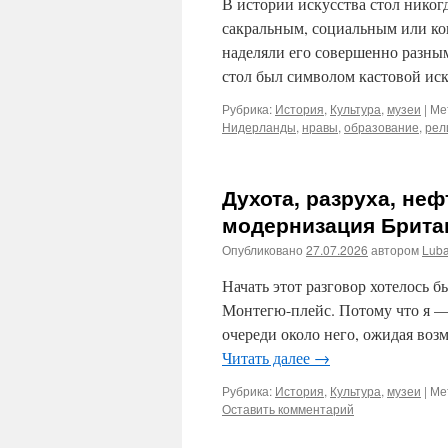
В истории искусства стол никог
сакральным, социальным или к
наделяли его совершенно разным
стол был символом кастовой ис
Рубрика:
История
,
Культура
,
музеи
|
Ме
Нидерланды
,
нравы
,
образование
,
рел
Духота, разруха, не
модернизация Брита
Опубликовано
27.07.2026
автором
Lub
Начать этот разговор хотелось б
Монтегю-плейс. Потому что я 
очереди около него, ожидая воз
Читать далее
→
Рубрика:
История
,
Культура
,
музеи
|
Ме
Оставить комментарий