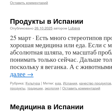
Оставить комментарий
Продукты в Испании
Опубликовано
26.10.2025
автором
Lubava
25 март · Есть много стереотипов пр
хорошая медицина или еда. Если с 
абсолютная шляпа, то масштаб пробл
понимать только сейчас. Дальше тол
поскольку я веганка. А с животны
далее
→
Рубрика:
Культура
|
Метки:
еда
,
Испания
,
качество продуктов
продукты
,
традиции
,
экология
|
Оставить комментарий
Медицина в Испании