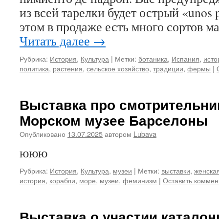
из всей тарелки будет острый «unos p
этом в продаже есть много сортов 
Читать далее
→
Рубрика:
История
,
Культура
|
Метки:
ботаника
,
Испания
,
исто
политика
,
растения
,
сельское хозяйство
,
традиции
,
фермы
|
Выставка про смотрительни
Морском музее Барселоны
Опубликовано
13.07.2025
автором
Lubava
ююю
Рубрика:
История
,
Культура
,
музеи
|
Метки:
выставки
,
женска
история
,
корабли
,
море
,
музеи
,
феминизм
|
Оставить коммен
Выставка о участии каталон