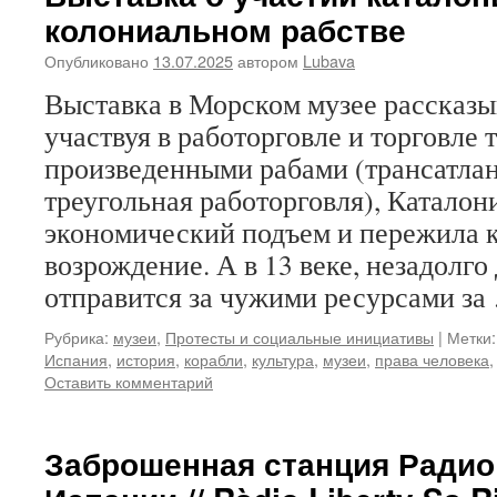
колониальном рабстве
Опубликовано
13.07.2025
автором
Lubava
Выставка в Морском музее рассказыв
участвуя в работорговле и торговле 
произведенными рабами (трансатла
треугольная работорговля), Каталон
экономический подъем и пережила 
возрождение. А в 13 веке, незадолго 
отправится за чужими ресурсами з
Рубрика:
музеи
,
Протесты и социальные инициативы
|
Метки:
Испания
,
история
,
корабли
,
культура
,
музеи
,
права человека
Оставить комментарий
Заброшенная станция Радио