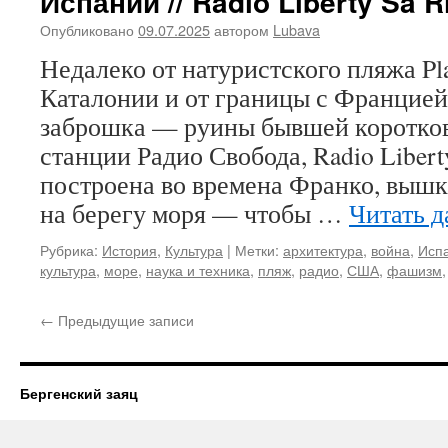
Испании // Ràdio Liberty Sa R
Опубликовано
09.07.2025
автором
Lubava
Недалеко от натуристского пляжа Plat
Каталонии и от границы с Францией
заброшка — руины бывшей коротков
станции Радио Свобода, Radio Libert
построена во времена Франко, вышк
на берегу моря — чтобы …
Читать 
Рубрика:
История
,
Культура
|
Метки:
архитектура
,
война
,
Исп
культура
,
море
,
наука и техника
,
пляж
,
радио
,
США
,
фашизм
←
Предыдущие записи
Бергенский заяц