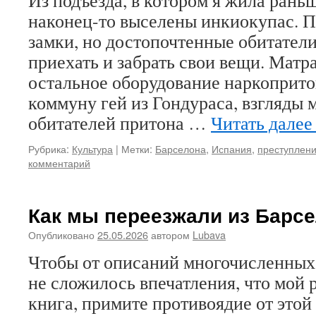
Из подъезда, в котором я жила раньш
наконец-то выселены инкиокупас. 
замки, но достопочтенные обитател
приехать и забрать свои вещи. Матр
остальное оборудование наркоприто
коммуну гей из Гондураса, взгляды
обитателей притона …
Читать дале
Рубрика:
Культура
|
Метки:
Барселона
,
Испания
,
преступлен
комментарий
Как мы переезжали из Барс
Опубликовано
25.05.2026
автором
Lubava
Чтобы от описаний многочисленных
не сложилось впечатления, что мой
книга, примите противоядие от этой