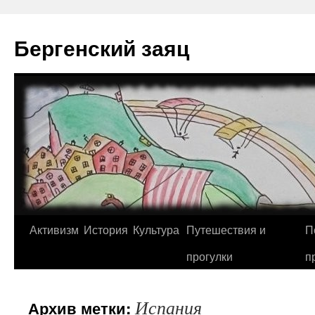
Перейти
к
Бергенский заяц
содержимому
Активизм
История
Культура
Путешествия и
П
прогулки
п
Испания
Архив метки: