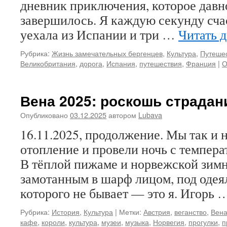
дневник приключения, которое давн
завершилось. Я каждую секунду счас
уехала из Испании и три …
Читать 
Рубрика:
Жизнь замечательных бергенцев
,
Культура
,
Путешес
Великобритания
,
дорога
,
Испания
,
путешествия
,
Франция
|
О
Вена 2025: роскошь страдан
Опубликовано
03.12.2025
автором
Lubava
16.11.2025, продолжение. Мы так и 
отопление и провели ночь с темпера
В тёплой пижаме и норвежской зимн
замотанным в шарф лицом, под одея
которого не бывает — это я. Игорь
Рубрика:
История
,
Культура
|
Метки:
Австрия
,
веганство
,
Вен
кафе
,
короли
,
культура
,
музеи
,
музыка
,
Норвегия
,
прогулки
,
п