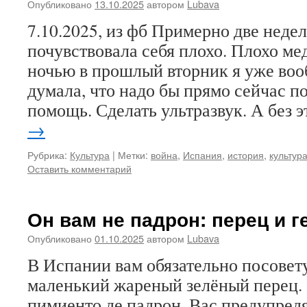
Опубликовано
13.10.2025
автором
Lubava
7.10.2025, из фб Примерно две недел
почувствовала себя плохо. Плохо ме
ночью в прошлый вторник я уже воо
думала, что надо бы прямо сейчас п
помощь. Сделать ультразвук. А без 
→
Рубрика:
Культура
|
Метки:
война
,
Испания
,
история
,
культур
Оставить комментарий
Он вам не падрон: перец и г
Опубликовано
01.10.2025
автором
Lubava
В Испании вам обязательно посовет
маленький жареный зелёный перец. 
пимиенто де падрон. Вас предупредя