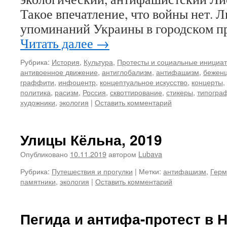
Такое впечатление, что войны нет. 
упоминаний Украины в городском п
Читать далее
→
Рубрика:
История
,
Культура
,
Протесты и социальные инициа
антивоенное движение
,
антиглобализм
,
антифашизм
,
бежен
граффити
,
инфоцентр
,
концептуальное искусство
,
концерты
,
политика
,
расизм
,
Россия
,
сквоттирование
,
стикеры
,
типогра
художники
,
экология
|
Оставить комментарий
Улицы Кёльна, 2019
Опубликовано
10.11.2019
автором
Lubava
Рубрика:
Путешествия и прогулки
|
Метки:
антифашизм
,
Герм
памятники
,
экология
|
Оставить комментарий
Пегида и антифа-протест в 