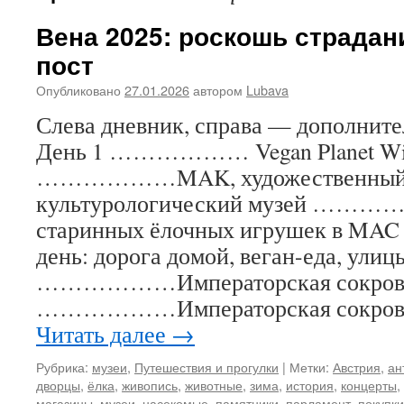
Вена 2025: роскошь страда
пост
Опубликовано
27.01.2026
автором
Lubava
Слева дневник, справа — дополнит
День 1 ……………… Vegan Planet Wi
………………MAK, художественный
культурологический музей ………
старинных ёлочных игрушек в
день: дорога домой, веган-еда, улиц
………………Императорская сокров
………………Императорская сокров
Читать далее
→
Рубрика:
музеи
,
Путешествия и прогулки
|
Метки:
Австрия
,
ан
дворцы
,
ёлка
,
живопись
,
животные
,
зима
,
история
,
концерты
,
магазины
,
музеи
,
насекомые
,
памятники
,
парламент
,
покупки