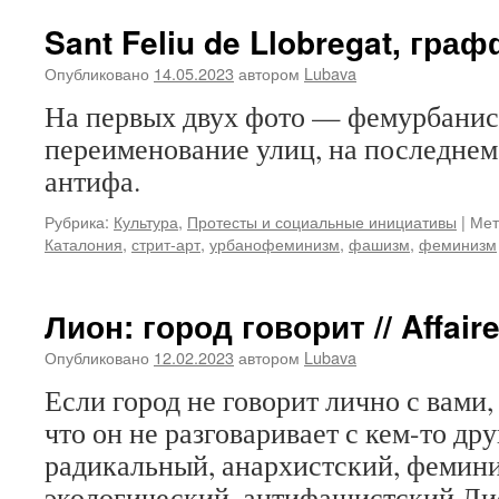
Sant Feliu de Llobregat, гра
Опубликовано
14.05.2023
автором
Lubava
На первых двух фото — фемурбанис
переименование улиц, на последнем
антифа.
Рубрика:
Культура
,
Протесты и социальные инициативы
|
Мет
Каталония
,
стрит-арт
,
урбанофеминизм
,
фашизм
,
феминизм
Лион: город говорит // Affair
Опубликовано
12.02.2023
автором
Lubava
Если город не говорит лично с вами, 
что он не разговаривает с кем-то дру
радикальный, анархистский, фемини
экологический, антифашистский Лио