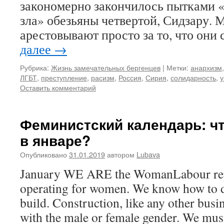
закономерно закончилось пытками
зла» обезьяны четвертой, Сидзару. 
арестовывают просто за то, что они
далее
→
Рубрика:
Жизнь замечательных бергенцев
|
Метки:
анархизм
ЛГБТ
,
преступление
,
расизм
,
Россия
,
Сирия
,
солидарность
,
у
Оставить комментарий
Феминистский календарь: ч
в январе?
Опубликовано
31.01.2019
автором
Lubava
January WE ARE the WomanLabour rep
operating for women. We know how to d
build. Construction, like any other busi
with the male or female gender. We mus