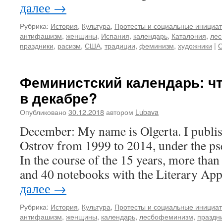
далее
→
Рубрика:
История
,
Культура
,
Протесты и социальные инициа
антифашизм
,
женщины
,
Испания
,
календарь
,
Каталония
,
ле
праздники
,
расизм
,
США
,
традиции
,
феминизм
,
художники
|
О
Феминистский календарь: ч
в декабре?
Опубликовано
30.12.2018
автором
Lubava
December: My name is Olgerta. I publi
Ostrov from 1999 to 2014, under the p
In the course of the 15 years, more tha
and 40 notebooks with the Literary A
далее
→
Рубрика:
История
,
Культура
,
Протесты и социальные инициа
антифашизм
,
женщины
,
календарь
,
лесбофеминизм
,
праздн