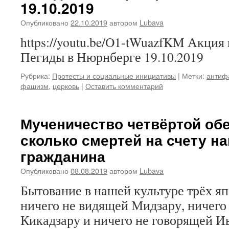
19.10.2019
Опубликовано
22.10.2019
автором
Lubava
https://youtu.be/O1-tWuazfKM Акция
Пегиды в Нюрнберге 19.10.2019
Рубрика:
Протесты и социальные инициативы
|
Метки:
антиф
фашизм
,
церковь
|
Оставить комментарий
Мученичество четвёртой об
сколько смертей на счету н
гражданина
Опубликовано
08.08.2019
автором
Lubava
Бытование в нашей культуре трёх я
ничего не видящей Мидзару, ничег
Кикадзару и ничего не говорящей И