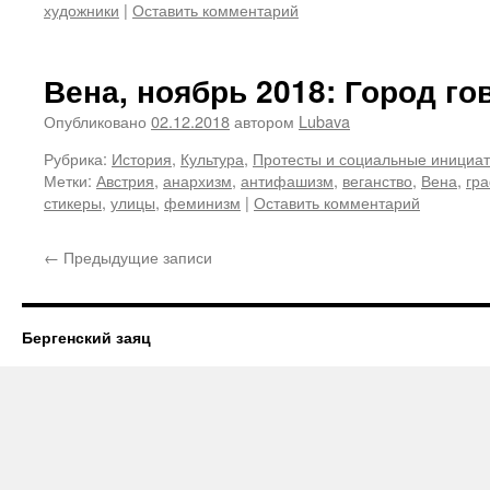
художники
|
Оставить комментарий
Вена, ноябрь 2018: Город го
Опубликовано
02.12.2018
автором
Lubava
Рубрика:
История
,
Культура
,
Протесты и социальные инициа
Метки:
Австрия
,
анархизм
,
антифашизм
,
веганство
,
Вена
,
гр
стикеры
,
улицы
,
феминизм
|
Оставить комментарий
←
Предыдущие записи
Бергенский заяц