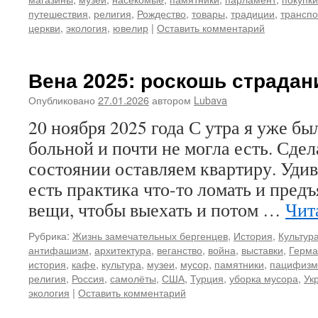
путешествия
,
религия
,
Рождество
,
товары
,
традиции
,
транспо
церкви
,
экология
,
ювелир
|
Оставить комментарий
Вена 2025: роскошь страдан
Опубликовано
27.01.2026
автором
Lubava
20 ноября 2025 года С утра я уже б
больной и почти не могла есть. Сдел
состоянии оставляем квартиру. Удив
есть практика что-то ломать и предъ
вещи, чтобы выехать и потом …
Чит
Рубрика:
Жизнь замечательных бергенцев
,
История
,
Культур
антифашизм
,
архитектура
,
веганство
,
война
,
выставки
,
Герма
история
,
кафе
,
культура
,
музеи
,
мусор
,
памятники
,
пацифизм
религия
,
Россия
,
самолёты
,
США
,
Турция
,
уборка мусора
,
Ук
экология
|
Оставить комментарий