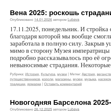
Вена 2025: роскошь страдан
Опубликовано
14.01.2026
автором
Lubava
17.11.2025, понедельник. И стройка
благодаря которой мы вообще смогли
заработала в полную силу. Закрыв 
мимо в сторону Музея императрицы 
подробно рассказывалось про её ог
невыносимые страдания. Некоторы
Рубрика:
История
,
Культура
,
музеи
|
Метки:
Австрия
,
веганств
путешественников
,
короли
,
магазины
,
музеи
,
музыка
,
насеко
традиции
,
ярмарки
|
Оставить комментарий
Новогодняя Барселона 2025
Опубликовано
26.12.2025
автором
Lubava