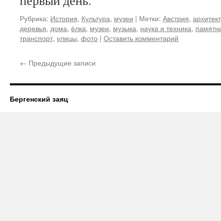
первый день.
Рубрика:
История
,
Культура
,
музеи
|
Метки:
Австрия
,
архитек
деревья
,
дома
,
ёлка
,
музеи
,
музыка
,
наука и техника
,
памятн
транспорт
,
улицы
,
фото
|
Оставить комментарий
←
Предыдущие записи
Бергенский заяц