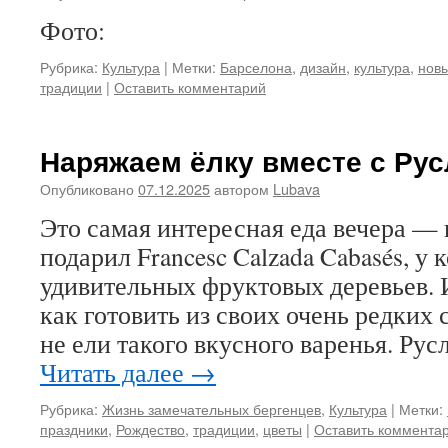
Фото:
Рубрика:
Культура
|
Метки:
Барселона
,
дизайн
,
культура
,
новы
традиции
|
Оставить комментарий
Наряжаем ёлку вместе с Ру
Опубликовано
07.12.2025
автором
Lubava
Это самая интересная еда вечера — 
подарил Francesc Calzada Cabasés, у
удивительных фруктовых деревьев. И
как готовить из своих очень редких
не ели такого вкусного варенья. Ру
Читать далее
→
Рубрика:
Жизнь замечательных бергенцев
,
Культура
|
Метки:
праздники
,
Рождество
,
традиции
,
цветы
|
Оставить коммента