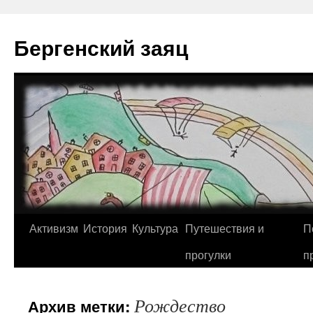
Перейти
к
Бергенский заяц
содержимому
Активизм
История
Культура
Путешествия и
П
прогулки
п
Рождество
Архив метки: