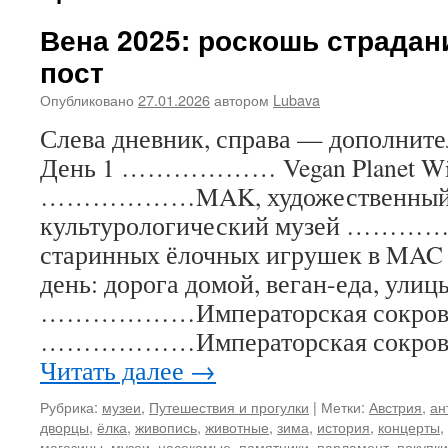
Вена 2025: роскошь страда
пост
Опубликовано
27.01.2026
автором
Lubava
Слева дневник, справа — дополнит
День 1 ……………… Vegan Planet Wi
………………MAK, художественный
культурологический музей ………
старинных ёлочных игрушек в
день: дорога домой, веган-еда, улиц
………………Императорская сокров
………………Императорская сокров
Читать далее
→
Рубрика:
музеи
,
Путешествия и прогулки
|
Метки:
Австрия
,
ан
дворцы
,
ёлка
,
живопись
,
животные
,
зима
,
история
,
концерты
,
магазины
,
музеи
,
насекомые
,
памятники
,
парламент
,
покупки