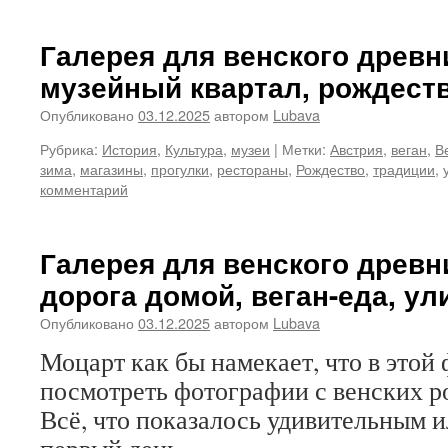
Галерея для венского древни
музейный квартал, рождест
Опубликовано
03.12.2025
автором
Lubava
Рубрика:
История
,
Культура
,
музеи
|
Метки:
Австрия
,
веган
,
В
зима
,
магазины
,
прогулки
,
рестораны
,
Рождество
,
традиции
,
комментарий
Галерея для венского древни
дорога домой, веган-еда, ул
Опубликовано
03.12.2025
автором
Lubava
Моцарт как бы намекает, что в этой
посмотреть фотографии с венских р
Всё, что показалось удивительным 