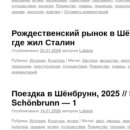
путешествия
,
религия
,
Рождество
,
товары
,
традиции
,
транспо
церкви
,
экология
,
ювелир
|
Оставить комментарий
Рождественский рынок в Шё
где жил Сталин
Опубликовано
20.01.2026
автором
Lubava
Рубрика:
История
,
Культура
|
Метки:
Австрия
,
веганство
,
дикт
праздники
,
преступления
,
путешествия
,
Рождество
,
товары
,
т
комментарий
Поездка в Шёнбрунн, 2025 //
Schönbrunn — 1
Опубликовано
16.01.2026
автором
Lubava
Рубрика:
История
,
Культура
,
музеи
|
Метки:
авто
,
дворец
,
зим
культура
,
лошади
,
музеи
,
путешествия
,
Рождество
,
техника
,
т