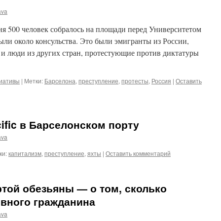
ava
дня 500 человек собралось на площади перед Университетом
были около консульства. Это были эмигранты из России,
 и люди из других стран, протестующие против диктатуры
циативы
|
Метки:
Барселона
,
преступление
,
протесты
,
Россия
|
Оставить
ific в Барселонском порту
ava
ки:
капитализм
,
преступление
,
яхты
|
Оставить комментарий
той обезьяны — о том, сколько
ивного гражданина
ava