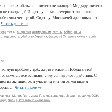
ёх японских обезьян — ничего не видящей Мидзару, ничего
о не говорящей Ивадзару — закономерно закончилось
обезьяны четвертой, Сидзару. Москвичей арестовывают
…
Читать далее
→
цев
|
Метки:
анархизм
,
антифашизм
,
веганы
,
война
,
ЛГБТ
,
солидарность
,
убийство
,
Украина
,
фашизм
|
Оставить комментарий
ava
частную проблему трёх жертв насилия. Победа в этой
то, кажется, все осознают силу солидарного действия. С
 многих активисток и участниц митингов мы видим
просы. …
Читать далее
→
циативы
|
Метки:
Гватемала
,
Грузия
,
женщины
,
Италия
,
насилие
,
ООН
,
ицид
,
Чили
|
Оставить комментарий