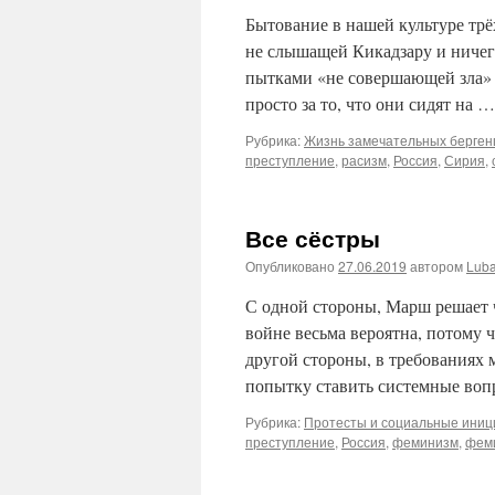
Бытование в нашей культуре тр
не слышащей Кикадзару и ничег
пытками «не совершающей зла» 
просто за то, что они сидят на 
Рубрика:
Жизнь замечательных берген
преступление
,
расизм
,
Россия
,
Сирия
,
Все сёстры
Опубликовано
27.06.2019
автором
Lub
С одной стороны, Марш решает 
войне весьма вероятна, потому ч
другой стороны, в требованиях
попытку ставить системные во
Рубрика:
Протесты и социальные ини
преступление
,
Россия
,
феминизм
,
фем