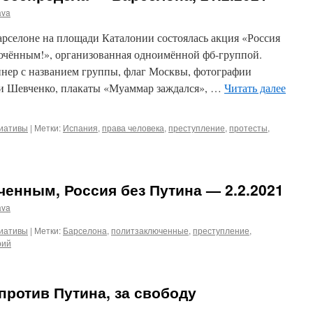
ava
 Барселоне на площади Каталонии состоялась акция «Россия
ючённым!», организованная одноимённой фб-группой.
ннер с названием группы, флаг Москвы, фотографии
ии Шевченко, плакаты «Муаммар заждался», …
Читать далее
циативы
|
Метки:
Испания
,
права человека
,
преступление
,
протесты
,
енным, Россия без Путина — 2.2.2021
ava
циативы
|
Метки:
Барселона
,
политзаключенные
,
преступление
,
рий
против Путина, за свободу