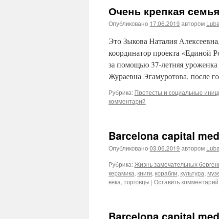
Очень крепкая семь
Опубликовано
17.06.2019
автором
Lub
Это Зыкова Наталия Алексеевна
координатор проекта «Единой Р
за помощью 37-летняя уроженка 
Жураевна Эгамуротова, после го
Рубрика:
Протесты и социальные ини
комментарий
Barcelona capital med
Опубликовано
03.06.2019
автором
Lub
Рубрика:
Жизнь замечательных берген
керамика
,
книги
,
корабли
,
культура
,
муз
века
,
торговцы
|
Оставить комментарий
Barcelona capital med