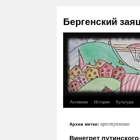
Перейти
к
Бергенский зая
содержимому
Активизм
История
Культура
преступление
Архив метки:
Винегрет путинского