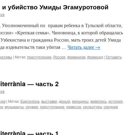
я и убийство Умиды Эгамуротовой
ava
, Уполномоченный по правам ребенка в Тульской области,
оссии» «Крепкая семья». Чиновница, к которой обращалась
Узбекистана и гражданка России, мать троих детей Умида
да издевательств таки убитая …
Читать далее
→
циативы
|
Метки:
преступление
,
Россия
,
феминизм
,
фемицид
|
Оставить
iterrània — часть 2
ava
цев
|
Метки:
Барселона
,
выставки
,
деньги
,
женщины
,
живопись
,
история
,
еи
,
музыканты
,
оружие
,
преступление
,
ремесла
,
скульптура
,
средние
iterrània — часть 1