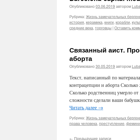
Опубликовано
03.06.2019
автором
Lub
Рубрика:
Жизнь замечательных берген
история
,
керамика
,
книги
,
корабли
,
куль
средние века
,
торговцы
|
Оставить ком
Связанный аист. Про
аборта
Опубликовано
30.05.2019
автором
Lub
Текст, написанный по материала
контрацепции и аборта Сколько
Сколько родственниц умерло от
сложности сделали ваши бабушк
Читать далее
→
Рубрика:
Жизнь замечательных берген
права человека
,
преступление
,
фемин
←
Предыдущие записи