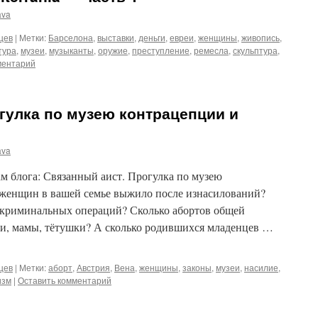
ava
цев
|
Метки:
Барселона
,
выставки
,
деньги
,
евреи
,
женщины
,
живопись
,
тура
,
музеи
,
музыканты
,
оружие
,
преступление
,
ремесла
,
скульптура
,
ментарий
гулка по музею контрацепции и
ava
м блога: Связанный аист. Прогулка по музею
 женщин в вашей семье выжило после изнасилований?
 криминальных операций? Сколько абортов общей
и, мамы, тётушки? А сколько родившихся младенцев …
цев
|
Метки:
аборт
,
Австрия
,
Вена
,
женщины
,
законы
,
музеи
,
насилие
,
изм
|
Оставить комментарий