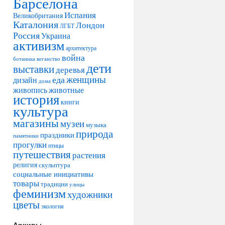
Барселона
Испания
Великобритания
Каталония
Лондон
ЛГБТ
Россия
Украина
активизм
архитектура
война
ботаника
веганство
дети
выставки
деревья
женщины
еда
дизайн
дома
живопись
животные
история
книги
культура
магазины
музеи
музыка
природа
праздники
памятники
прогулки
птицы
путешествия
растения
религия
скульптура
социальные инициативы
товары
традиции
улицы
феминизм
художники
цветы
экология
Архивы