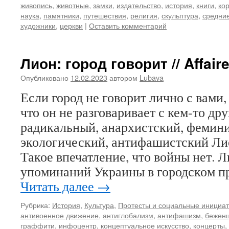
живопись
,
животные
,
замки
,
издательство
,
история
,
книги
,
ко
наука
,
памятники
,
путешествия
,
религия
,
скульптура
,
средние
художники
,
церкви
|
Оставить комментарий
Лион: город говорит // Affair
Опубликовано
12.02.2023
автором
Lubava
Если город не говорит лично с вами, 
что он не разговаривает с кем-то дру
радикальный, анархистский, фемини
экологический, антифашистский Лио
Такое впечатление, что войны нет. 
упоминаний Украины в городском п
Читать далее
→
Рубрика:
История
,
Культура
,
Протесты и социальные инициа
антивоенное движение
,
антиглобализм
,
антифашизм
,
бежен
граффити
,
инфоцентр
,
концептуальное искусство
,
концерты
,