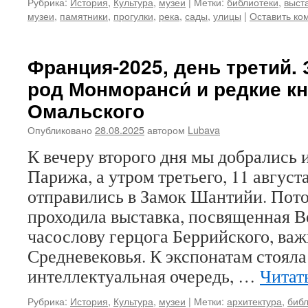
Рубрика:
История
,
Культура
,
музеи
|
Метки:
библиотеки
,
выст
музеи
,
памятники
,
прогулки
,
река
,
сады
,
улицы
|
Оставить ко
Франция-2025, день третий.
род Монморанси́ и редкие кн
Омальского
Опубликовано
28.08.2025
автором
Lubava
К вечеру второго дня мы добрались 
Парижа, а утром третьего, 11 августа
отправились в Замок Шантийи. Пото
проходила выставка, посвященная 
часослову герцога Беррийского, ва
Средневековья. К экспонатам стояла
интеллектуальная очередь, …
Читат
Рубрика:
История
,
Культура
,
музеи
|
Метки:
архитектура
,
библ