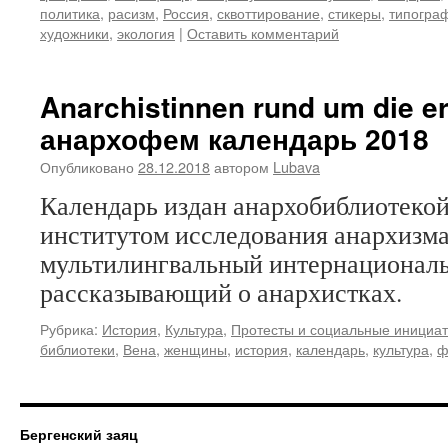
политика
,
расизм
,
Россия
,
сквоттирование
,
стикеры
,
типогра
художники
,
экология
|
Оставить комментарий
Anarchistinnen rund um die e
анархофем календарь 2018
Опубликовано
28.12.2018
автором
Lubava
Календарь издан анархобиблиотекой
институтом исследования анархизма
мультилингвальный интернациональ
рассказывающий о анархистках.
Рубрика:
История
,
Культура
,
Протесты и социальные инициа
библиотеки
,
Вена
,
женщины
,
история
,
календарь
,
культура
,
ф
Бергенский заяц