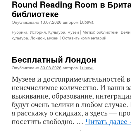
Round Reading Room в Брит
библиотеке
Опубликовано
13.07.2026
автором
Lubava
Рубрика:
История
,
Культура
,
музеи
|
Метки:
библиотеки
,
Вели
культура
,
Лондон
,
музеи
|
Оставить комментарий
Бесплатный Лондон
Опубликовано
30.03.2026
автором
Lubava
Музеев и достопримечательностей 
неисчислимое количество. И ваши з
выживание, образование, интеграцию
будут очень велики в любом случае
я расскажу о скидках, а здесь — про
посетить свободно. …
Читать далее