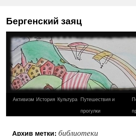
Перейти
к
Бергенский заяц
содержимому
Активизм
История
Культура
Путешествия и
П
прогулки
п
библиотеки
Архив метки: