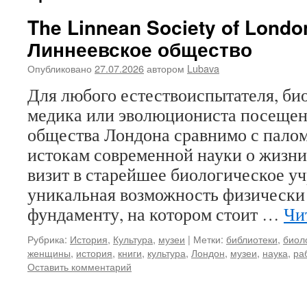
The Linnean Society of Londo
Линнеевское общество
Опубликовано
27.07.2026
автором
Lubava
Для любого естествоиспытателя, био
медика или эволюциониста посещен
общества Лондона сравнимо с пало
истокам современной науки о жизни.
визит в старейшее биологическое уч
уникальная возможность физически
фундаменту, на котором стоит …
Чи
Рубрика:
История
,
Культура
,
музеи
|
Метки:
библиотеки
,
биол
женщины
,
история
,
книги
,
культура
,
Лондон
,
музеи
,
наука
,
ра
Оставить комментарий