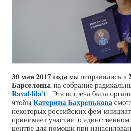
30 мая 2017 года
мы отправились в
Барселоны
, на собрание радикаль
Raval·lila’t
. Эта встреча была органи
Катерина Бахренькова
чтобы
смогл
некоторых российских фем-инициати
принимает участие: о единственном
центре для помощи при изнасилова