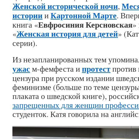
Женской исторической ночи
Мес
,
истории
Картонной Марте
и
. Впер
Евфросиния Керсновская
книга «
»
Женская история для детей
«
» (Ка
серии).
Из незапланированных тем упомин
ужас
протест
м-фемфеста и
против 
цензура при русском издании шведс
феминизме (больше по теме цензу
плаката о шведской книге), россий
запрещенных для женщин професси
студенток. Катя говорила на английс