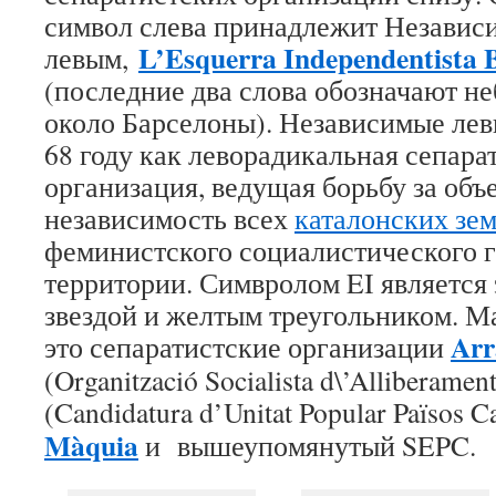
символ слева принадлежит Незави
L’Esquerra Independentista 
левым,
(последние два слова обозначают н
около Барселоны). Независимые лев
68 году как леворадикальная сепара
организация, ведущая борьбу за объ
независимость всех
каталонских зе
феминистского социалистического г
территории. Симвролом EI является 
звездой и желтым треугольником. М
Arr
это сепаратистские организации
(Organització Socialista d\’Alliberamen
(Candidatura d’Unitat Popular Països C
Màquia
и вышеупомянутый SEPC.