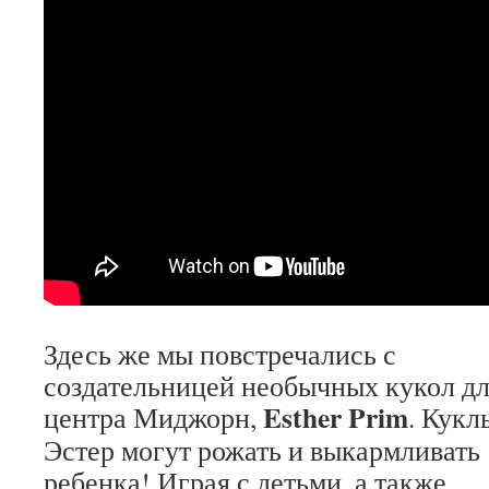
Здесь же мы повстречались с
создательницей необычных кукол д
Esther Prim
центра Миджорн,
. Кукл
Эстер могут рожать и выкармливать
ребенка! Играя с детьми, а также