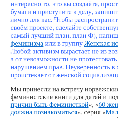
интересно то, что вы создаёте, прос
бумаги и приступите к делу, запишит
лично для вас. Чтобы распространи
своём проекте, сделайте собственну
самый лучший план, план Ф), напи
феминизма
или в группу
Женская ис
Любой активизм вырастает не из во
а от невозможности не протестовать 
нарушением прав. Неуверенность в 
проистекает от женской социализаци
Мы принесли на встречу норвежские
феминистские книги для детей и под
причин быть феминисткой
«, «
60 же
должна познакомиться
«, серия «
Мал