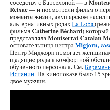
Montcad
соседству с Барселоной — в
Reixac
— и посмотрели фильм о пер
моменте жизни, акушерском насили
альтернативных родах
Lа Loba
(р
ежи
Catherine Béchard
фильма
) который
Montserrat Catalan M
представляла
Migjorn, cas
основательница центра
Центр Миджорн помогает женщинам
щадящие роды в комфортной обстано
обученного персонала. См.
Беременн
Испании
. На кинопоказе было 15 зр
двое мужчин.