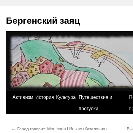
Перейти
к
Бергенский заяц
содержимому
Активизм
История
Культура
Путешествия и
П
прогулки
п
←
Город говорит: Montcada i Reixac (Каталония)
Выс