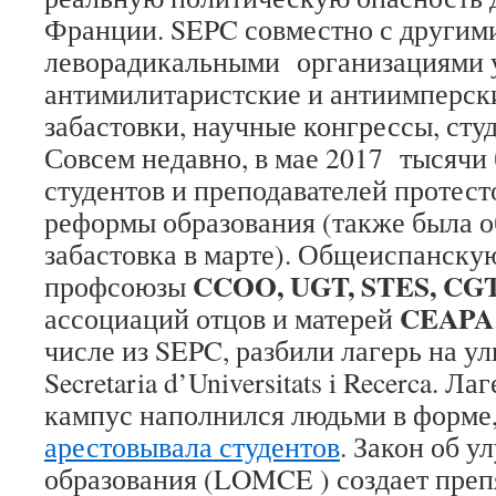
Франции. SEPC совместно с другим
леворадикальными организациями 
антимилитаристские и антиимперск
забастовки, научные конгрессы, сту
Совсем недавно, в мае 2017 тысячи
студентов и преподавателей протест
реформы образования (также была 
забастовка в марте). Общеиспанск
CCOO, UGT, STES, CG
профсоюзы
CEAPA
ассоциаций отцов и матерей
числе из SEPC, разбили лагерь на ул
Secretaria d’Universitats i Recerca. Л
кампус наполнился людьми в форме
арестовывала студентов
. Закон об 
образования (LOMCE ) создает преп