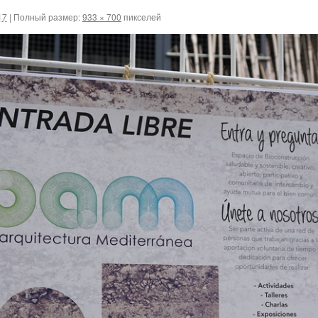
17
|
Полный размер:
933 × 700
пикселей