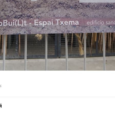
у
.
й