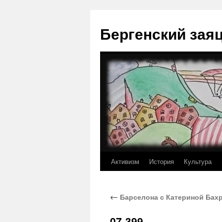
Перейти
к
Бергенский зая
содержимому
Активизм
История
Культура
←
Барселона с Катериной Бахр
07-399