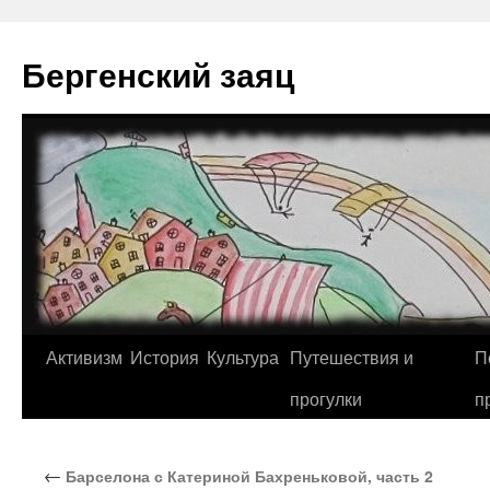
Перейти
к
Бергенский заяц
содержимому
Активизм
История
Культура
Путешествия и
П
прогулки
п
←
Барселона с Катериной Бахреньковой, часть 2