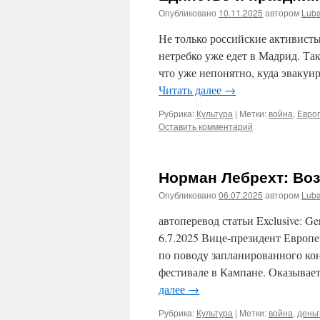
Опубликовано
10.11.2025
автором
Lub
Не только российские активисты
нетребко уже едет в Мадрид. Та
что уже непонятно, куда эвакуи
Читать далее
→
Рубрика:
Культура
|
Метки:
война
,
Евро
Оставить комментарий
Норман Лебрехт: Во
Опубликовано
06.07.2025
автором
Lub
автоперевод статьи Exclusive: Ger
6.7.2025 Вице-президент Европ
по поводу запланированного ко
фестивале в Кампане. Оказывае
далее
→
Рубрика:
Культура
|
Метки:
война
,
деньг