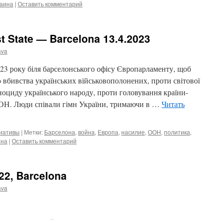
раина
|
Оставить комментарий
st State — Barcelona 13.4.2023
ava
023 року біля барселонського офісу Європарламенту, щоб
 вбивства українських військовополонених, проти світової
ноциду українського народу, проти головування країни-
 ООН. Люди співали гімн України, тримаючи в …
Читать
циативы
|
Метки:
Барселона
,
война
,
Европа
,
насилие
,
ООН
,
политика
,
ина
|
Оставить комментарий
22, Barcelona
ava