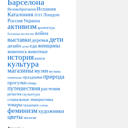
Барселона
Испания
Великобритания
Каталония
Лондон
ЛГБТ
Россия
Украина
активизм
архитектура
война
ботаника
веганство
дети
выставки
деревья
женщины
еда
дизайн
дома
живопись
животные
история
книги
культура
магазины
музеи
музыка
природа
праздники
памятники
прогулки
птицы
путешествия
растения
религия
скульптура
социальные инициативы
товары
традиции
улицы
феминизм
художники
цветы
экология