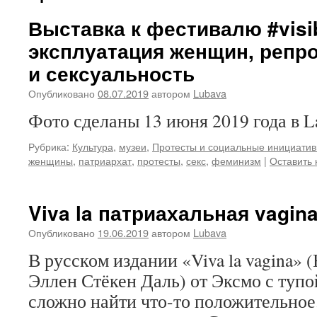
Выставка к фестивалю #vis
эксплуатация женщин, репр
и сексуальность
Опубликовано
08.07.2019
автором
Lubava
Фото сделаны 13 июня 2019 года в L
Рубрика:
Культура
,
музеи
,
Протесты и социальные инициати
женщины
,
патриархат
,
протесты
,
секс
,
феминизм
|
Оставить
Viva la патриахальная vagin
Опубликовано
19.06.2019
автором
Lubava
В русском издании «Viva la vagina»
Эллен Стёкен Даль) от Эксмо с туп
сложно найти что-то положительное