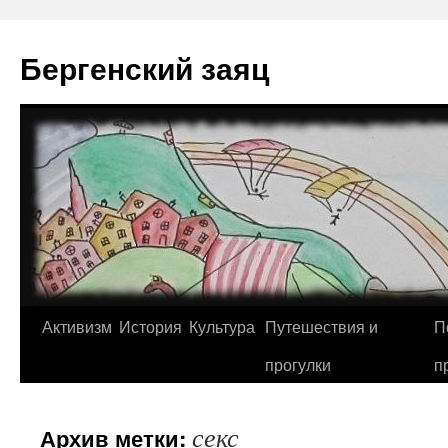
Перейти
к
Бергенский заяц
содержимому
Активизм
История
Культура
Путешествия и
П
прогулки
п
секс
Архив метки: