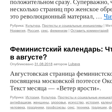
положительном сразу. Суперважно, ч
несколько страниц про женское обр
это революционный материал, …
Чи
Рубрика:
Культура
,
Протесты и социальные инициативы
|
Мет
Норвегия
,
Россия
,
секс
,
феминизм
|
Оставить комментарий
Феминистский календарь: Ч
в августе?
Опубликовано
31.08.2018
автором
Lubava
Августовская страница феминистско
посвящена московской поэтессе Ок
Текст месяца — «Ветер ярости».
Рубрика:
История
,
Культура
,
Протесты и социальные инициа
антифашизм
,
женщины
,
здоровье
,
искусство
,
история
,
кален
человека
,
праздники
,
профсоюзы
,
секс
,
техника
,
традиции
,
ф