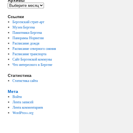
Архивы
Архивы
Ссылки
Бергенский стрит-арт
Музеи Бергена
Памятники Бергена
Панорамы Норвегии
Расписание дождя
Расписание северного сияния
Расписание транспорта
Сайт Бергенской коммуны
Что интересного в Бергене
Статистика
Статистика сайта
Мета
Войти
Лента записей
Лента комментариев
WordPress.org