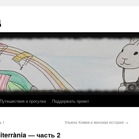
ц
Путешествия и прогулки
Поддержать проект
ь 1
Ульяна Хомюк и женская история
→
iterrània — часть 2