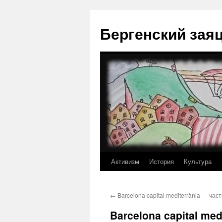
Перейти
к
Бергенский зая
содержимому
Активизм
История
Культура
←
Barcelona capital mediterrània — част
Barcelona capital med