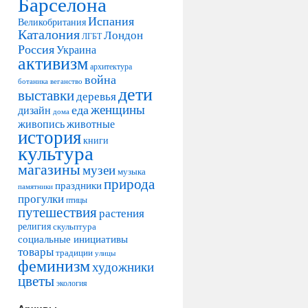
Барселона
Испания
Великобритания
Каталония
Лондон
ЛГБТ
Россия
Украина
активизм
архитектура
война
ботаника
веганство
дети
выставки
деревья
женщины
еда
дизайн
дома
живопись
животные
история
книги
культура
магазины
музеи
музыка
природа
праздники
памятники
прогулки
птицы
путешествия
растения
религия
скульптура
социальные инициативы
товары
традиции
улицы
феминизм
художники
цветы
экология