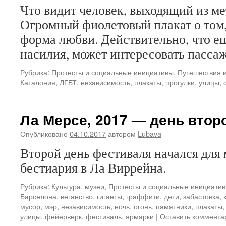
Что видит человек, выходящий из мет
Огромный фиолетовый плакат о том, 
форма любви. Действительно, что е
насилия, может интересовать пасса
Рубрика:
Протесты и социальные инициативы
,
Путешествия и
Каталония
,
ЛГБТ
,
независимость
,
плакаты
,
прогулки
,
улицы
,
Ла Мерсе, 2017 — день втор
Опубликовано
04.10.2017
автором
Lubava
Второй день фестиваля начался для 
бестиария в Ла Виррейна.
Рубрика:
Культура
,
музеи
,
Протесты и социальные инициати
Барселона
,
веганство
,
гиганты
,
граффити
,
дети
,
забастовка
,
мусор
,
мэр
,
независимость
,
ночь
,
огонь
,
памятники
,
плакаты
улицы
,
фейерверк
,
фестиваль
,
ярмарки
|
Оставить коммента