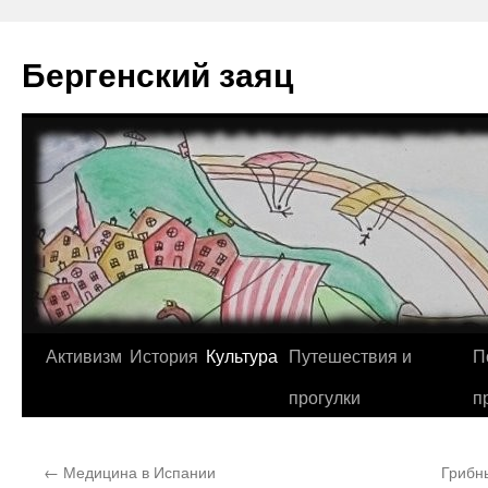
Перейти
к
Бергенский заяц
содержимому
Активизм
История
Культура
Путешествия и
П
прогулки
п
←
Медицина в Испании
Грибн