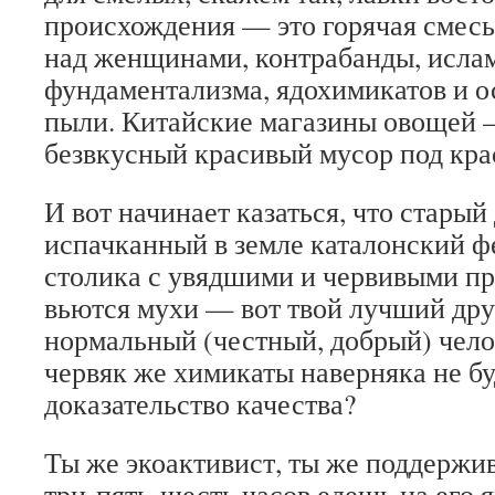
происхождения — это горячая смесь
над женщинами, контрабанды, исла
фундаментализма, ядохимикатов и 
пыли. Китайские магазины овощей 
безвкусный красивый мусор под кра
И вот начинает казаться, что стары
испачканный в земле каталонский ф
столика с увядшими и червивыми пр
вьются мухи — вот твой лучший дру
нормальный (честный, добрый) чело
червяк же химикаты наверняка не бу
доказательство качества?
Ты же экоактивист, ты же поддержи
три-пять-шесть часов едешь на его я