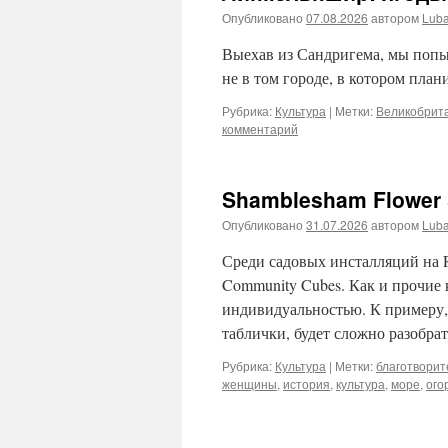
Опубликовано
07.08.2026
автором
Lub
Выехав из Сандригема, мы попы
не в том городе, в котором пл
Рубрика:
Культура
|
Метки:
Великобрит
комментарий
Shamblesham Flower 
Опубликовано
31.07.2026
автором
Lub
Среди садовых инсталляций на 
Community Cubes. Как и прочие
индивидуальностью. К примеру,
таблички, будет сложно разобра
Рубрика:
Культура
|
Метки:
благотворит
женщины
,
история
,
культура
,
море
,
ого