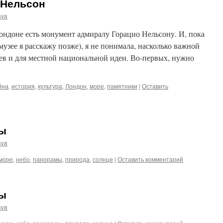
 Нельсон
ava
ондоне есть монумент адмиралу Горацио Нельсону. И, пока
музее я расскажу позже), я не понимала, насколько важной
цев и для местной национальной идеи. Во-первых, нужно
йна
,
история
,
культура
,
Лондон
,
море
,
памятники
|
Оставить
ы
ava
море
,
небо
,
панорамы
,
природа
,
солнце
|
Оставить комментарий
ы
ava