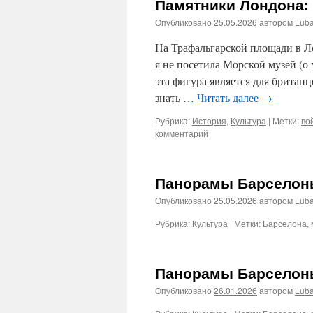
Памятники Лондона:
Опубликовано
25.05.2026
автором
Lub
На Трафальгарской площади в Л
я не посетила Морской музей (о 
эта фигура является для британ
знать …
Читать далее
→
Рубрика:
История
,
Культура
|
Метки:
во
комментарий
Панорамы Барселон
Опубликовано
25.05.2026
автором
Lub
Рубрика:
Культура
|
Метки:
Барселона
,
Панорамы Барселон
Опубликовано
26.01.2026
автором
Lub