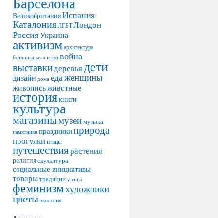
Барселона
Испания
Великобритания
Каталония
Лондон
ЛГБТ
Россия
Украина
активизм
архитектура
война
ботаника
веганство
дети
выставки
деревья
женщины
еда
дизайн
дома
живопись
животные
история
книги
культура
магазины
музеи
музыка
природа
праздники
памятники
прогулки
птицы
путешествия
растения
религия
скульптура
социальные инициативы
товары
традиции
улицы
феминизм
художники
цветы
экология