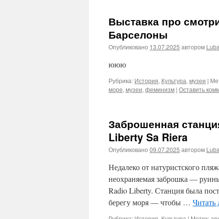
Выставка про смотр
Барселоны
Опубликовано
13.07.2025
автором
Lub
ююю
Рубрика:
История
,
Культура
,
музеи
|
Ме
море
,
музеи
,
феминизм
|
Оставить ком
Заброшенная станция
Liberty Sa Riera
Опубликовано
09.07.2025
автором
Lub
Недалеко от натуристского пляжа
неохраняемая заброшка — руины
Radio Liberty. Станция была по
берегу моря — чтобы …
Читать 
Рубрика:
История
,
Культура
|
Метки:
ар