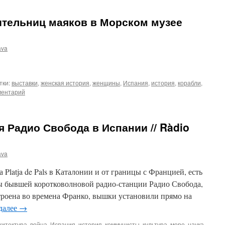
ительниц маяков в Морском музее
ava
тки:
выставки
,
женская история
,
женщины
,
Испания
,
история
,
корабли
,
ментарий
 Радио Свобода в Испании // Ràdio
ava
 Platja de Pals в Каталонии и от границы с Францией, есть
 бывшей коротковолновой радио-станции Радио Свобода,
строена во времена Франко, вышки установили прямо на
далее
→
хитектура
,
война
,
Испания
,
история
,
коммунисты
,
культура
,
море
,
наука