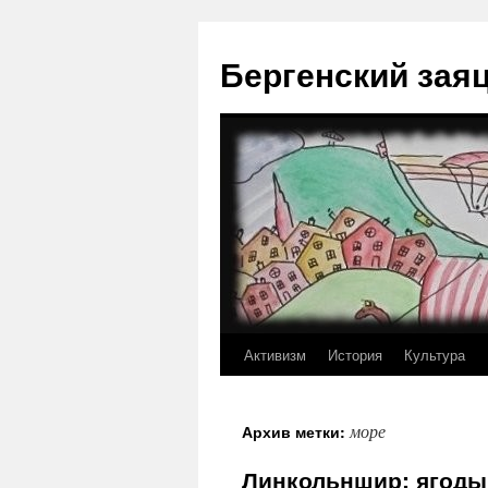
Перейти
к
Бергенский зая
содержимому
Активизм
История
Культура
море
Архив метки:
Линкольншир: ягоды