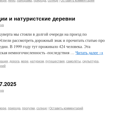
море
,
небо
,
панорамы
,
природа
,
солнце
|
Оставить комментарий
ии и натуристские деревни
ava
верта мы стояли в долгой очереди на проезд по
Успели рассмотреть дорожный знак и прочитать статью про
дии. В 1999 году тут проживало 424 человека. Эта
зская немногочисленность -последствия …
Читать далее
→
иация
,
дорога
,
море
,
натуризм
,
путешествия
,
самолёты
,
скульптура
,
арий
7.2025
ava
море
,
природа
,
прогулки
,
солнце
|
Оставить комментарий