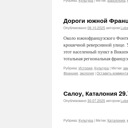
Рубрика:
Культура
|
Метки:
Барселона
,
Дороги южной Франц
Опубликовано
06.10.2025
автором
Lub
Около южнофранцузского Фонтку
крошечной реверсивной улице. 
этот населенный пункт в Википе
тотальная региональная францу
Рубрика:
История
,
Культура
|
Метки:
ав
Франция
,
экология
|
Оставить коммент
Салоу, Каталония 29.
Опубликовано
30.07.2025
автором
Lub
Рубрика:
Культура
|
Метки:
Каталония
,