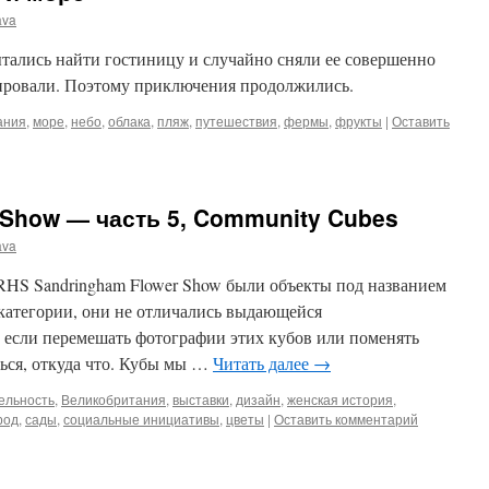
ava
тались найти гостиницу и случайно сняли ее совершенно
анировали. Поэтому приключения продолжились.
ания
,
море
,
небо
,
облака
,
пляж
,
путешествия
,
фермы
,
фрукты
|
Оставить
Show — часть 5, Community Cubes
ava
RHS Sandringham Flower Show были объекты под названием
 категории, они не отличались выдающейся
 если перемешать фотографии этих кубов или поменять
ться, откуда что. Кубы мы …
Читать далее
→
ельность
,
Великобритания
,
выставки
,
дизайн
,
женская история
,
род
,
сады
,
социальные инициативы
,
цветы
|
Оставить комментарий