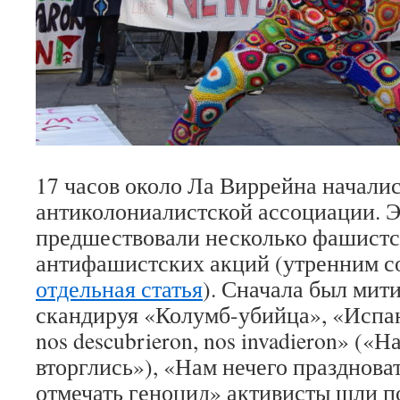
17 часов около Ла Виррейна начали
антиколониалистской ассоциации. 
предшествовали несколько фашистс
антифашистских акций (утренним 
отдельная статья
). Сначала был мити
скандируя «Колумб-убийца», «Испа
nos descubrieron, nos invadieron» («Н
вторглись»), «Нам нечего празднова
отмечать геноцид» активисты шли п