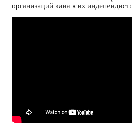
организаций канарсих индепендисто