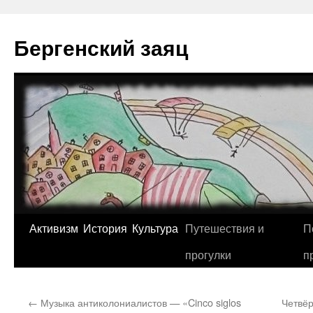
Перейти
к
Бергенский заяц
содержимому
Активизм
История
Культура
Путешествия и
П
прогулки
п
←
Музыка антиколониалистов — «Cinco siglos
Четвёр