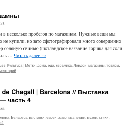
газины
ava
и в несколько пробегов по магазинам. Нужные вещи мы
о не купили, но зато сфотографировали много совершенно
 соляную свинью (шотландское название горшка для соли
риль …
Читать далее
→
цев
,
Культура
|
Метки:
дома
,
еда
,
керамика
,
Лондон
,
магазины
,
товары
,
мментарий
s de Chagall | Barcelona // Выставка
— часть 4
ava
елона
,
Беларусь
,
выставки
,
евреи
,
живопись
,
книги
,
музеи
,
стихи
,
ий