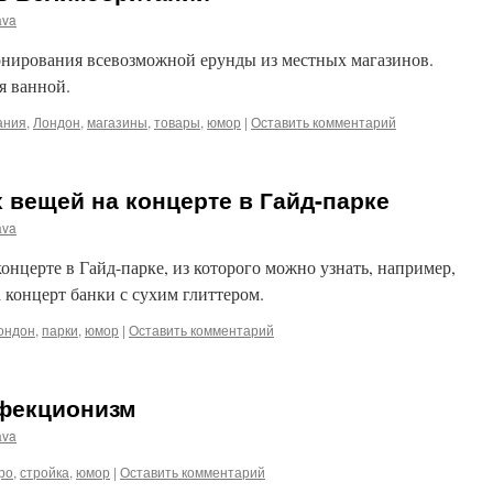
ava
ионирования всевозможной ерунды из местных магазинов.
я ванной.
ания
,
Лондон
,
магазины
,
товары
,
юмор
|
Оставить комментарий
вещей на концерте в Гайд-парке
ava
нцерте в Гайд-парке, из которого можно узнать, например,
а концерт банки с сухим глиттером.
ондон
,
парки
,
юмор
|
Оставить комментарий
фекционизм
ava
ро
,
стройка
,
юмор
|
Оставить комментарий