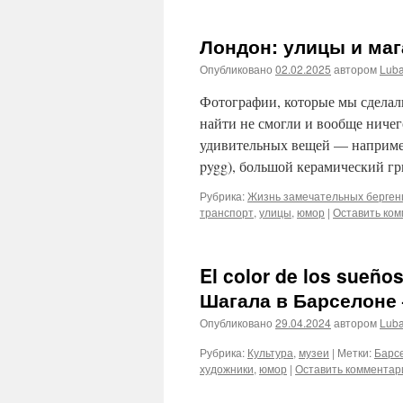
Лондон: улицы и ма
Опубликовано
02.02.2025
автором
Lub
Фотографии, которые мы сделал
найти не смогли и вообще ничег
удивительных вещей — например
pygg), большой керамический г
Рубрика:
Жизнь замечательных берген
транспорт
,
улицы
,
юмор
|
Оставить ко
El color de los sueño
Шагала в Барселоне 
Опубликовано
29.04.2024
автором
Lub
Рубрика:
Культура
,
музеи
|
Метки:
Барс
художники
,
юмор
|
Оставить комментар