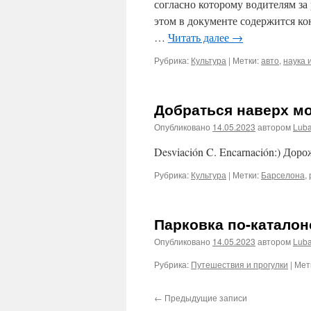
согласно которому водителям за
этом в документе содержится ко
…
Читать далее
→
Рубрика:
Культура
|
Метки:
авто
,
наука 
Добраться наверх м
Опубликовано
14.05.2023
автором
Lub
Desviación C. Encarnación:) Дор
Рубрика:
Культура
|
Метки:
Барселона
,
Парковка по-каталон
Опубликовано
14.05.2023
автором
Lub
Рубрика:
Путешествия и прогулки
|
Мет
←
Предыдущие записи