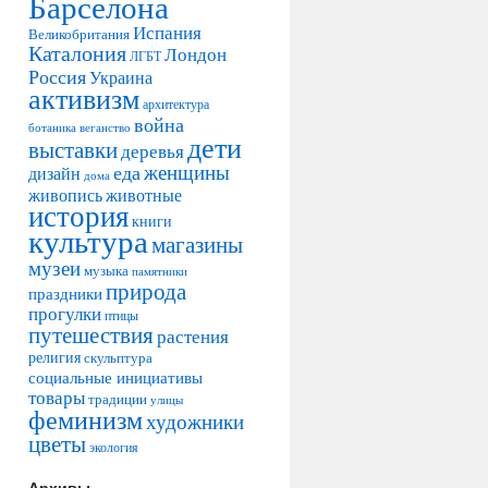
Барселона
Испания
Великобритания
Каталония
Лондон
ЛГБТ
Россия
Украина
активизм
архитектура
война
ботаника
веганство
дети
выставки
деревья
женщины
еда
дизайн
дома
живопись
животные
история
книги
культура
магазины
музеи
музыка
памятники
природа
праздники
прогулки
птицы
путешествия
растения
религия
скульптура
социальные инициативы
товары
традиции
улицы
феминизм
художники
цветы
экология
Архивы