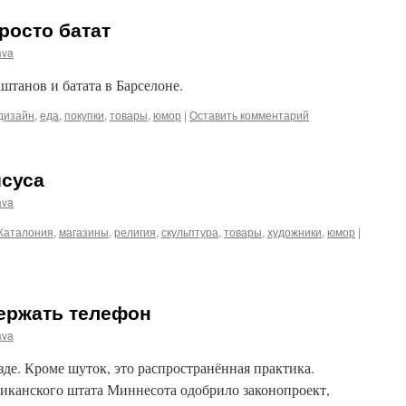
росто батат
ava
танов и батата в Барселоне.
дизайн
,
еда
,
покупки
,
товары
,
юмор
|
Оставить комментарий
исуса
ava
Каталония
,
магазины
,
религия
,
скульптура
,
товары
,
художники
,
юмор
|
держать телефон
ava
зде. Кроме шуток, это распространённая практика.
риканского штата Миннесота одобрило законопроект,