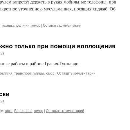
 рулем запретят держать в руках мобильные телефоны, при
нкретное уточнение о мусульманках, носящих хиджаб. Об
и техника
,
религия
,
юмор
|
Оставить комментарий
ожно только при помощи воплощения
ava
ожные работы в районе Грасия-Гуинардо.
религия
,
транспорт
,
улицы
,
юмор
|
Оставить комментарий
ски
ava
ки:
авто
,
Барселона
,
юмор
|
Оставить комментарий