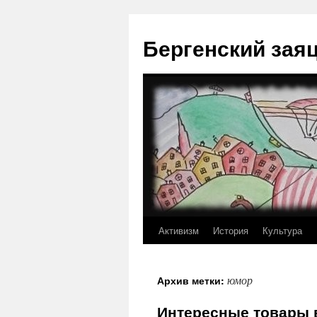
Перейти
к
Бергенский зая
содержимому
Активизм
История
Культура
юмор
Архив метки:
Интересные товары 