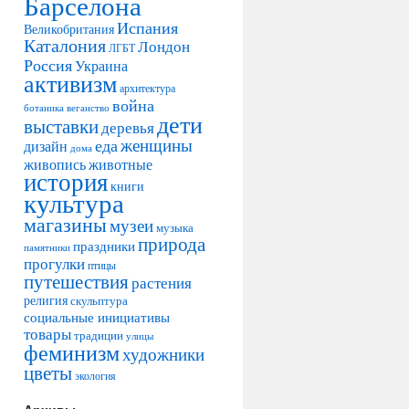
Барселона
Испания
Великобритания
Каталония
Лондон
ЛГБТ
Россия
Украина
активизм
архитектура
война
ботаника
веганство
дети
выставки
деревья
женщины
еда
дизайн
дома
живопись
животные
история
книги
культура
магазины
музеи
музыка
природа
праздники
памятники
прогулки
птицы
путешествия
растения
религия
скульптура
социальные инициативы
товары
традиции
улицы
феминизм
художники
цветы
экология