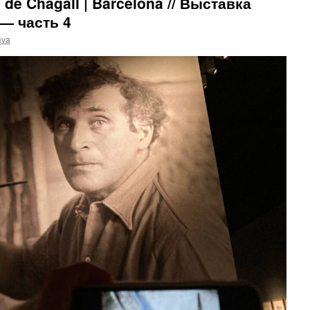
s de Chagall | Barcelona // Выставка
— часть 4
ava