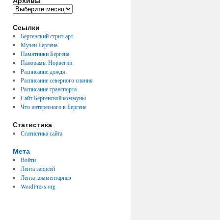
Архивы
Архивы
Ссылки
Бергенский стрит-арт
Музеи Бергена
Памятники Бергена
Панорамы Норвегии
Расписание дождя
Расписание северного сияния
Расписание транспорта
Сайт Бергенской коммуны
Что интересного в Бергене
Статистика
Статистика сайта
Мета
Войти
Лента записей
Лента комментариев
WordPress.org