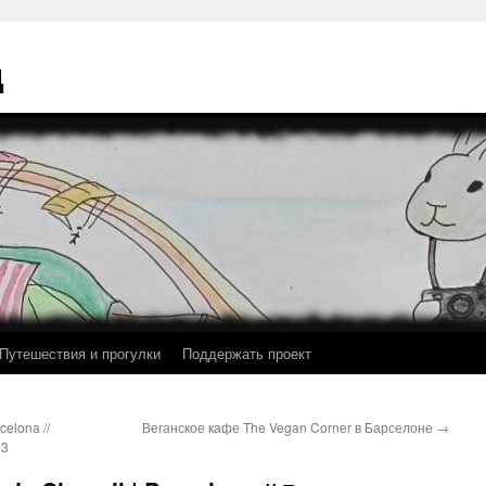
ц
Путешествия и прогулки
Поддержать проект
celona //
Веганское кафе The Vegan Corner в Барселоне
→
 3