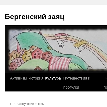
Перейти
к
Бергенский заяц
содержимому
Активизм
История
Культура
Путешествия и
П
прогулки
п
←
Французские тыквы