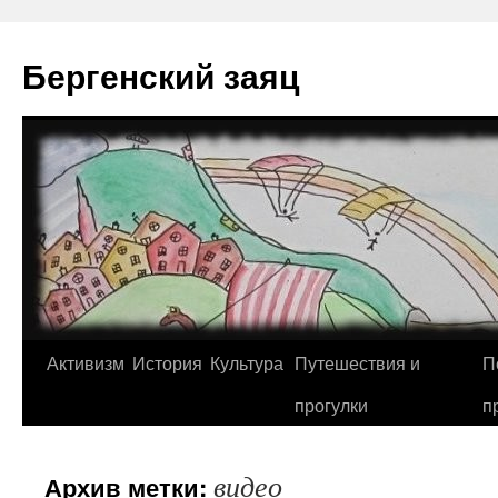
Перейти
к
Бергенский заяц
содержимому
Активизм
История
Культура
Путешествия и
П
прогулки
п
видео
Архив метки: