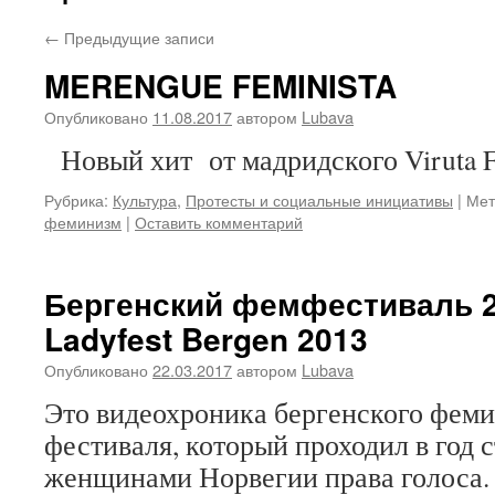
←
Предыдущие записи
MERENGUE FEMINISTA
Опубликовано
11.08.2017
автором
Lubava
Новый хит от мадридского Viruta F
Рубрика:
Культура
,
Протесты и социальные инициативы
|
Мет
феминизм
|
Оставить комментарий
Бергенский фемфестиваль 20
Ladyfest Bergen 2013
Опубликовано
22.03.2017
автором
Lubava
Это видеохроника бергенского феми
фестиваля, который проходил в год 
женщинами Норвегии права голоса.