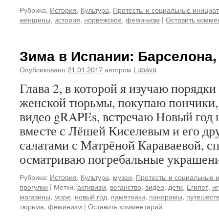
Рубрика:
История
,
Культура
,
Протесты и социальные инициа
женщины
,
история
,
норвежское
,
феминизм
|
Оставить комме
Зима в Испании: Барселона, 
Опубликовано
21.01.2017
автором
Lubava
Глава 2, в которой я изучаю порядк
женской тюрьмы, покупаю пончики
видео gRAPEs, встречаю Новый год
вместе с Лёшей Киселевым и его др
салатами с Матрёной Караваевой, сп
осматриваю погребальные украше
Рубрика:
История
,
Культура
,
музеи
,
Протесты и социальные 
прогулки
|
Метки:
активизм
,
веганство
,
видео
,
дети
,
Египет
,
и
магазины
,
море
,
новый год
,
памятники
,
панорамы
,
путешест
тюрьма
,
феминизм
|
Оставить комментарий