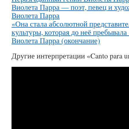
Виолета Парра — поэт, певец и худ
Виолета Парра
«Она стала абсолютной представите
культуры, которая до неё пребывала
Виолета Парра (окончание)
Другие интерпретации «Canto para un