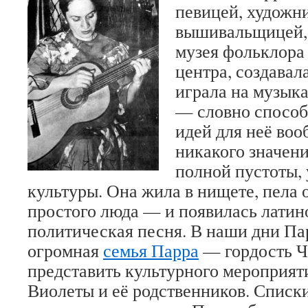
певицей, художн
вышивальщицей,
музея фольклора
центра, создавал
играла на музык
— словно способ
идей для неё воо
никакого значени
полной пустоты, 
культуры. Она жила в нищете, пела 
простого люда — и появилась латин
политическая песня. В наши дни Па
огромная
семья Парра
— гордость Ч
представить культурного мероприят
Виолеты и её родственников. Списки