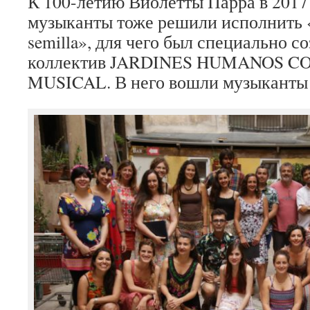
К 100-летию Виолетты Парра в 2017
музыканты тоже решили исполнить «
semilla», для чего был специально 
коллектив JARDINES HUMANOS C
MUSICAL. В него вошли музыканты 