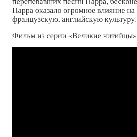
перепевавших песни Парра, бесконе
Парра оказало огромное влияние на
французскую, английскую культуру.
Фильм из серии «Великие читийцы»