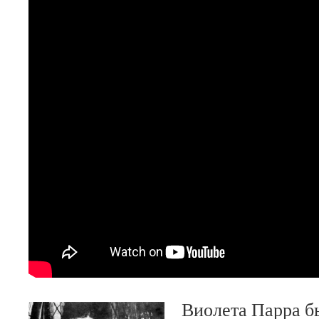
Виолета Парра б