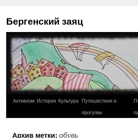
Перейти
к
Бергенский заяц
содержимому
Активизм
История
Культура
Путешествия и
П
прогулки
п
обувь
Архив метки: