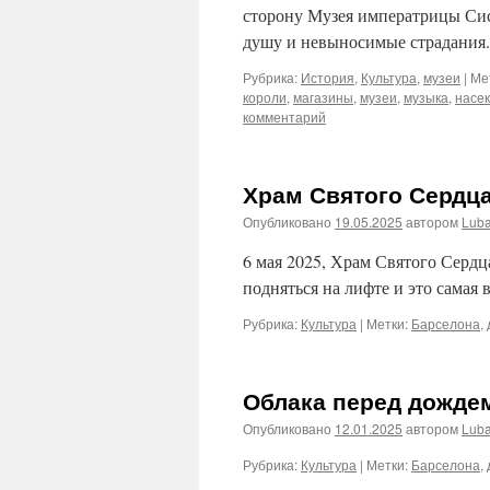
сторону Музея императрицы Сис
душу и невыносимые страдания
Рубрика:
История
,
Культура
,
музеи
|
Ме
короли
,
магазины
,
музеи
,
музыка
,
насе
комментарий
Храм Святого Сердца
Опубликовано
19.05.2025
автором
Lub
6 мая 2025, Храм Святого Сердц
подняться на лифте и это самая 
Рубрика:
Культура
|
Метки:
Барселона
,
Облака перед дожде
Опубликовано
12.01.2025
автором
Lub
Рубрика:
Культура
|
Метки:
Барселона
,