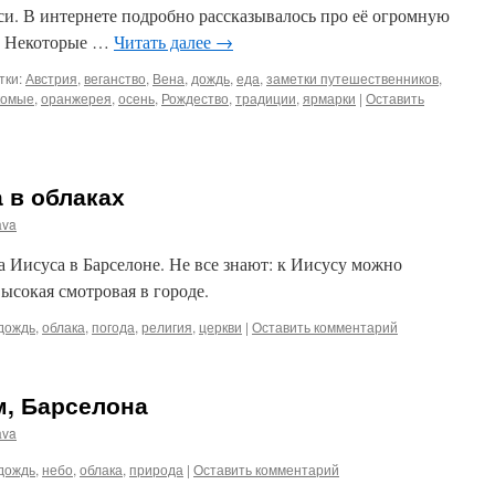
и. В интернете подробно рассказывалось про её огромную
. Некоторые …
Читать далее
→
тки:
Австрия
,
веганство
,
Вена
,
дождь
,
еда
,
заметки путешественников
,
комые
,
оранжерея
,
осень
,
Рождество
,
традиции
,
ярмарки
|
Оставить
 в облаках
ava
а Иисуса в Барселоне. Не все знают: к Иисусу можно
высокая смотровая в городе.
дождь
,
облака
,
погода
,
религия
,
церкви
|
Оставить комментарий
м, Барселона
ava
дождь
,
небо
,
облака
,
природа
|
Оставить комментарий