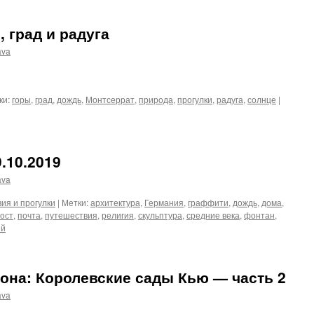
, град и радуга
ava
ки:
горы
,
град
,
дождь
,
Монтсеррат
,
природа
,
прогулки
,
радуга
,
солнце
|
.10.2019
ava
ия и прогулки
|
Метки:
архитектура
,
Германия
,
граффити
,
дождь
,
дома
,
ост
,
почта
,
путешествия
,
религия
,
скульптура
,
средние века
,
фонтан
,
ий
она: Королевские сады Кью — часть 2
ava