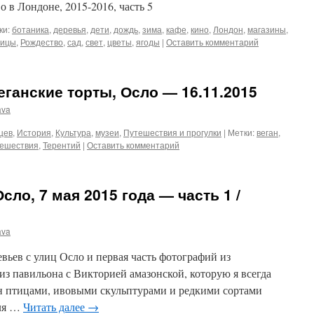
о в Лондоне, 2015-2016, часть 5
ки:
ботаника
,
деревья
,
дети
,
дождь
,
зима
,
кафе
,
кино
,
Лондон
,
магазины
,
тицы
,
Рождество
,
сад
,
свет
,
цветы
,
ягоды
|
Оставить комментарий
еганские торты, Осло — 16.11.2015
ava
цев
,
История
,
Культура
,
музеи
,
Путешествия и прогулки
|
Метки:
веган
,
тешествия
,
Терентий
|
Оставить комментарий
сло, 7 мая 2015 года — часть 1 /
ava
евьев с улиц Осло и первая часть фотографий из
 из павильона с Викторией амазонской, которую я всегда
н птицами, ивовыми скульптурами и редкими сортами
для …
Читать далее
→