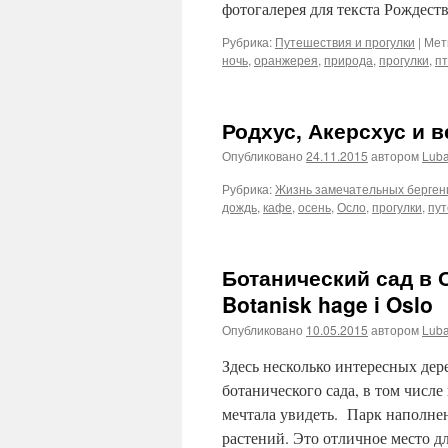
фотогалерея для текста Рождеств
Рубрика:
Путешествия и прогулки
|
Мет
ночь
,
оранжерея
,
природа
,
прогулки
,
п
Родхус, Акерсхус и в
Опубликовано
24.11.2015
автором
Lub
Рубрика:
Жизнь замечательных берген
дождь
,
кафе
,
осень
,
Осло
,
прогулки
,
пу
Ботанический сад в О
Botanisk hage i Oslo
Опубликовано
10.05.2015
автором
Lub
Здесь несколько интересных дер
ботанического сада, в том числе
мечтала увидеть. Парк наполне
растений. Это отличное место 