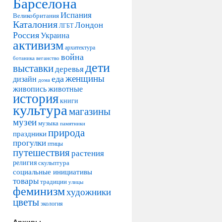
Барселона
Испания
Великобритания
Каталония
Лондон
ЛГБТ
Россия
Украина
активизм
архитектура
война
ботаника
веганство
дети
выставки
деревья
женщины
еда
дизайн
дома
живопись
животные
история
книги
культура
магазины
музеи
музыка
памятники
природа
праздники
прогулки
птицы
путешествия
растения
религия
скульптура
социальные инициативы
товары
традиции
улицы
феминизм
художники
цветы
экология
Архивы