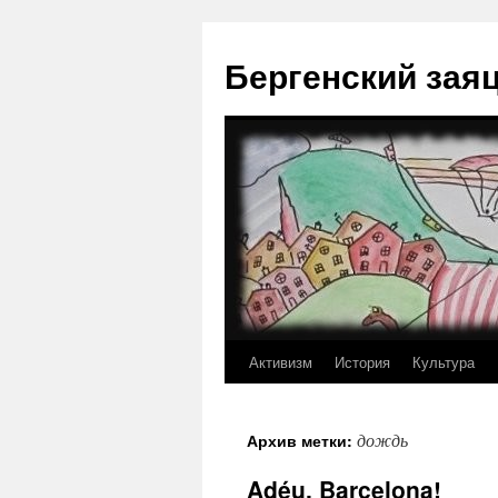
Перейти
к
Бергенский зая
содержимому
Активизм
История
Культура
дождь
Архив метки:
Adéu, Barcelona!