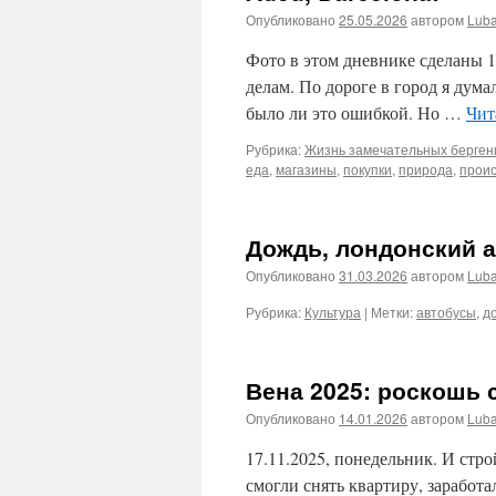
Опубликовано
25.05.2026
автором
Lub
Фото в этом дневнике сделаны 1
делам. По дороге в город я дума
было ли это ошибкой. Но …
Чит
Рубрика:
Жизнь замечательных берген
еда
,
магазины
,
покупки
,
природа
,
прои
Дождь, лондонский 
Опубликовано
31.03.2026
автором
Lub
Рубрика:
Культура
|
Метки:
автобусы
,
д
Вена 2025: роскошь 
Опубликовано
14.01.2026
автором
Lub
17.11.2025, понедельник. И стр
смогли снять квартиру, заработ