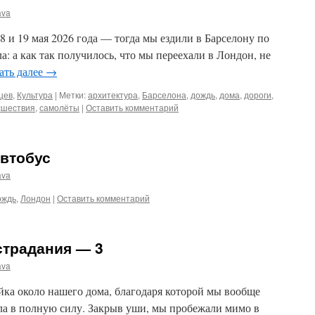
ava
8 и 19 мая 2026 года — тогда мы ездили в Барселону по
ла: а как так получилось, что мы переехали в Лондон, не
ать далее
→
цев
,
Культура
|
Метки:
архитектура
,
Барселона
,
дождь
,
дома
,
дороги
,
сшествия
,
самолёты
|
Оставить комментарий
автобус
ava
ождь
,
Лондон
|
Оставить комментарий
страдания — 3
ava
ойка около нашего дома, благодаря которой мы вообще
ала в полную силу. Закрыв уши, мы пробежали мимо в