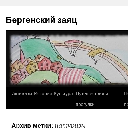
Перейти
к
Бергенский заяц
содержимому
Активизм
История
Культура
Путешествия и
П
прогулки
п
натуризм
Архив метки: