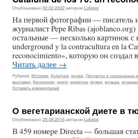
Опубликовано
02.02.2022
автором
Lubava
На первой фотографии — писатель 
журналист Pepe Ribas (ajoblanco.org)
остальные — несколько картинок с 
underground y la contracultura en la Ca
reconocimiento», которую он создал 
Читать далее
→
Рубрика:
История
,
Культура
,
музеи
,
Протесты и социальные 
выставки
,
Каталония
,
книги
,
коммуна
,
музеи
,
музыка
,
музыка
Оставить комментарий
О вегетарианской диете в т
Опубликовано
25.08.2018
автором
Lubava
В 459 номере Directa — большая ста