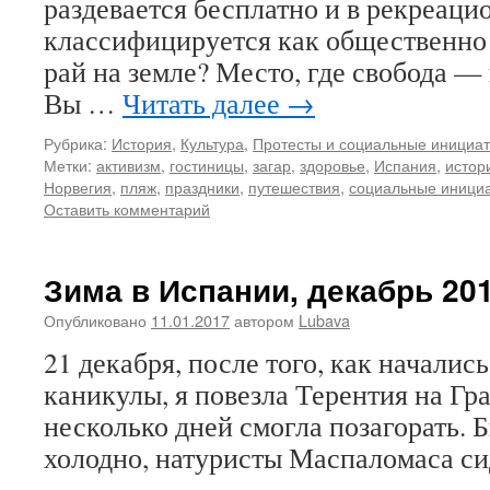
раздевается бесплатно и в рекреаци
классифицируется как общественно 
рай на земле? Место, где свобода —
Вы …
Читать далее
→
Рубрика:
История
,
Культура
,
Протесты и социальные инициа
Метки:
активизм
,
гостиницы
,
загар
,
здоровье
,
Испания
,
истор
Норвегия
,
пляж
,
праздники
,
путешествия
,
социальные иници
Оставить комментарий
Зима в Испании, декабрь 20
Опубликовано
11.01.2017
автором
Lubava
21 декабря, после того, как начали
каникулы, я повезла Терентия на Гр
несколько дней смогла позагорать. 
холодно, натуристы Маспаломаса си