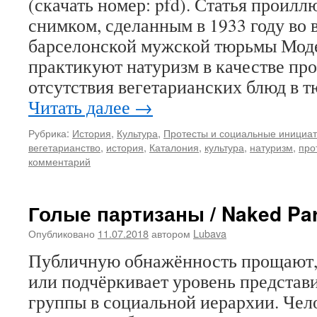
(скачать номер: pfd). Статья проил
снимком, сделанным в 1933 году во 
барселонской мужской тюрьмы Моде
практикуют натуризм в качестве про
отсутствия вегетарианских блюд в
Читать далее
→
Рубрика:
История
,
Культура
,
Протесты и социальные инициа
вегетарианство
,
история
,
Каталония
,
культура
,
натуризм
,
про
комментарий
Голые партизаны / Naked Par
Опубликовано
11.07.2018
автором
Lubava
Публичную обнажённость прощают, 
или подчёркивает уровень представ
группы в социальной иерархии. Чел