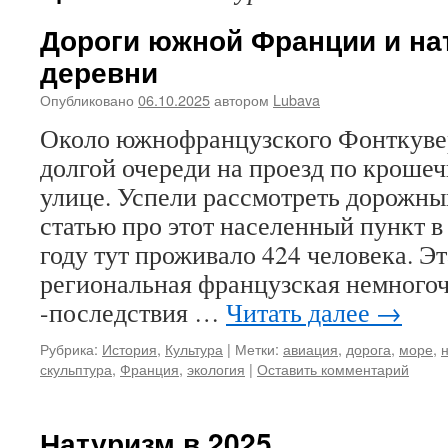
Дороги южной Франции и на
деревни
Опубликовано
06.10.2025
автором
Lubava
Около южнофранцузского Фонткувер
долгой очереди на проезд по кроше
улице. Успели рассмотреть дорожный
статью про этот населенный пункт в
году тут проживало 424 человека. Эт
региональная французская немного
-последствия …
Читать далее
→
Рубрика:
История
,
Культура
|
Метки:
авиация
,
дорога
,
море
,
скульптура
,
Франция
,
экология
|
Оставить комментарий
Натуризм в 2025