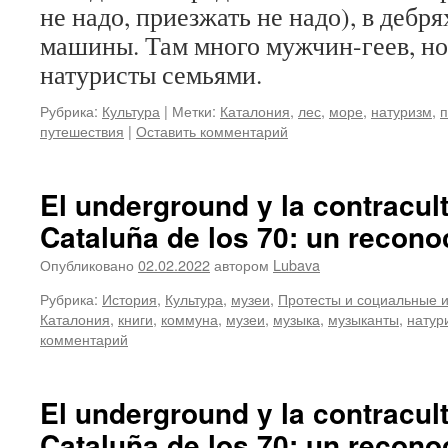
не надо, приезжать не надо), в дебр
машины. Там много мужчин-геев, но 
натуристы семьями.
Рубрика:
Культура
|
Метки:
Каталония
,
лес
,
море
,
натуризм
,
путешествия
|
Оставить комментарий
El underground y la contracult
Cataluña de los 70: un recon
Опубликовано
02.02.2022
автором
Lubava
Рубрика:
История
,
Культура
,
музеи
,
Протесты и социальные 
Каталония
,
книги
,
коммуна
,
музеи
,
музыка
,
музыканты
,
натур
комментарий
El underground y la contracult
Cataluña de los 70: un recon