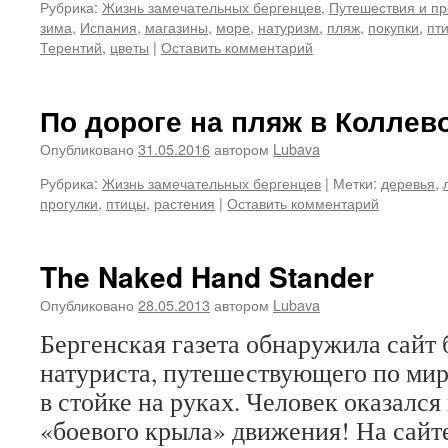
Рубрика:
Жизнь замечательных бергенцев
,
Путешествия и пр
зима
,
Испания
,
магазины
,
море
,
натуризм
,
пляж
,
покупки
,
пт
Терентий
,
цветы
|
Оставить комментарий
По дороге на пляж в Коллевог
Опубликовано
31.05.2016
автором
Lubava
Рубрика:
Жизнь замечательных бергенцев
|
Метки:
деревья
,
прогулки
,
птицы
,
растения
|
Оставить комментарий
The Naked Hand Stander
Опубликовано
28.05.2013
автором
Lubava
Бергенская газета обнаружила сайт
натуриста, путешествующего по ми
в стойке на руках. Человек оказалс
«боевого крыла» движения! На сайт