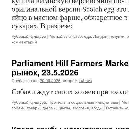
купила веганскую версию яйца по-ш
оригинальной версии Scotch egg это
яйцо в мясном фарше, обжаренное 
сухарях. В разрезе:
Рубрика:
Культура
|
Метки:
веганство
,
еда
,
Лондон
,
покупки
,
р
комментарий
Parliament Hill Farmers Mark
рынок, 23.5.2026
Опубликовано
20.06.2026
автором
Lubava
Собаки ждут своих хозяев при входе
Рубрика:
Культура
,
Протесты и социальные инициативы
|
Мет
собаки
,
товары
,
фермы
,
цветы
,
экология
,
ягоды
|
Оставить к
Когда грибы немножечко цве