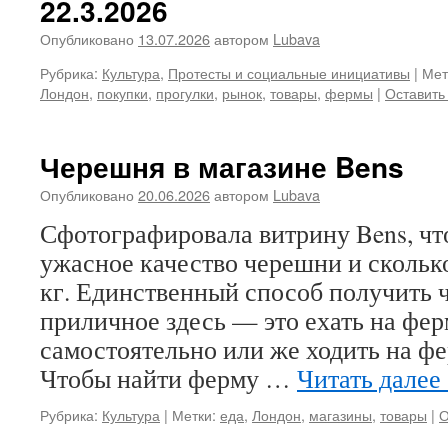
22.3.2026
Опубликовано
13.07.2026
автором
Lubava
Рубрика:
Культура
,
Протесты и социальные инициативы
|
Мет
Лондон
,
покупки
,
прогулки
,
рынок
,
товары
,
фермы
|
Оставить
Черешня в магазине Bens
Опубликовано
20.06.2026
автором
Lubava
Сфотографировала витрину Bens, что
ужасное качество черешни и сколько 
кг. Единственный способ получить ч
приличное здесь — это ехать на фер
самостоятельно или же ходить на ф
Чтобы найти ферму …
Читать далее
Рубрика:
Культура
|
Метки:
еда
,
Лондон
,
магазины
,
товары
|
О