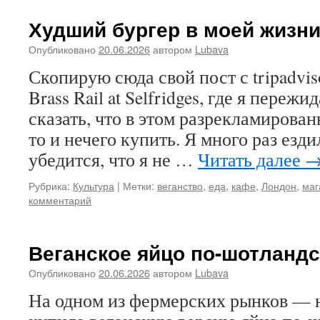
Худший бургер в моей жизн
Опубликовано
20.06.2026
автором
Lubava
Скопирую сюда свой пост с tripadvis
Brass Rail at Selfridges, где я переж
сказать, что в этом разрекламирова
то и нечего купить. Я много раз езди
убедится, что я не …
Читать далее
Рубрика:
Культура
|
Метки:
веганство
,
еда
,
кафе
,
Лондон
,
маг
комментарий
Веганское яйцо по-шотландс
Опубликовано
20.06.2026
автором
Lubava
На одном из фермерских рынков — 