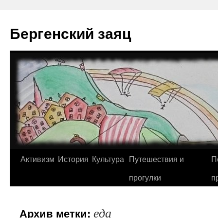
Перейти
к
Бергенский заяц
содержимому
Активизм
История
Культура
Путешествия и
П
прогулки
п
еда
Архив метки: