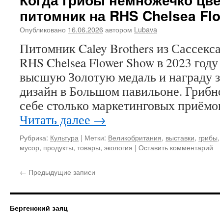
питомник на RHS Chelsea Fl
Опубликовано
16.06.2026
автором
Lubava
Питомник Caley Brothers из Сассекс
RHS Chelsea Flower Show в 2023 году
высшую Золотую медаль и награду 
дизайн в Большом павильоне. Грибн
себе столько маркетинговых приёмо
Читать далее
→
Рубрика:
Культура
|
Метки:
Великобритания
,
выставки
,
грибы
мусор
,
продукты
,
товары
,
экология
|
Оставить комментарий
←
Предыдущие записи
Бергенский заяц