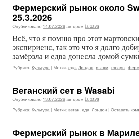
Фермерский рынок около Swi
25.3.2026
Опубликовано
14.07.2026
автором
Lubava
Всё, что я помню про этот мартовс
экспириенс, так это что я долго доб
замёрзла и едва донесла домой сумк
Рубрика:
Культура
|
Метки:
еда
,
Лондон
,
рынки
,
товары
,
фер
Веганский сет в Wasabi
Опубликовано
13.07.2026
автором
Lubava
Рубрика:
Культура
|
Метки:
веган
,
еда
,
Лондон
|
Оставить ко
Фермерский рынок в Мариле