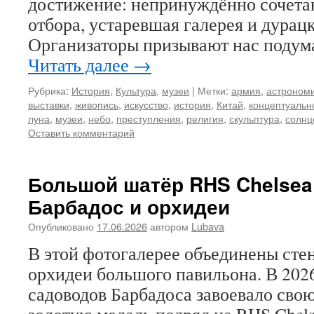
достижение: непринуждённо сочета
отбора, устаревшая галерея и дурацк
Организаторы призывают нас подум
Читать далее
→
Рубрика:
История
,
Культура
,
музеи
|
Метки:
армия
,
астроном
выставки
,
живопись
,
искусство
,
история
,
Китай
,
концептуальн
луна
,
музеи
,
небо
,
преступления
,
религия
,
скульптура
,
солнц
Оставить комментарий
Большой шатёр RHS Chelsea 
Барбадос и орхидеи
Опубликовано
17.06.2026
автором
Lubava
В этой фотогалерее объединены сте
орхидеи большого павильона. В 202
садоводов Барбадоса завоевало св