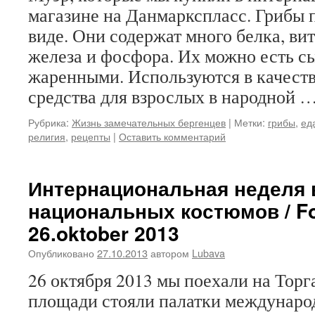
магазине на Данмаркспласс. Грибы 
виде. Они содержат много белка, ви
железа и фосфора. Их можно есть с
жаренными. Используются в качеств
средства для взрослых в народной 
Рубрика:
Жизнь замечательных бергенцев
|
Метки:
грибы
,
ед
религия
,
рецепты
|
Оставить комментарий
Интернациональная неделя в
национальных костюмов / Fo
26.oktober 2013
Опубликовано
27.10.2013
автором
Lubava
26 октября 2013 мы поехали на Тор
площади стояли палатки междунаро