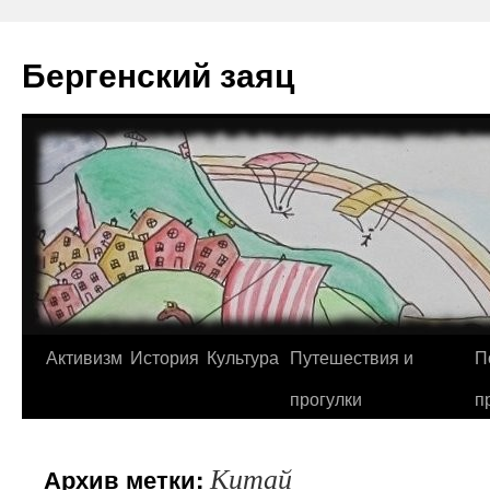
Перейти
к
Бергенский заяц
содержимому
Активизм
История
Культура
Путешествия и
П
прогулки
п
Китай
Архив метки: