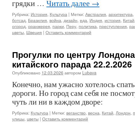
грядки …
Читать далее
→
Рубрика:
История
,
Культура
|
Метки:
Австралия
,
архитектура
,
ботсад
,
Бразилия
,
война
,
дизайн
,
еда
,
Индия
,
история
,
Китай
огород
,
оранжерея
,
парки
,
Перу
,
политика
,
преступления
,
ра
цветы
,
Швеция
|
Оставить комментарий
Прогулки по центру Лондона
китайского парада 22.2.2026
Опубликовано
12.03.2026
автором
Lubava
Конечно, нам ужасно хотелось спать
дороги. Но город сам себя не посмо
чуть ли ни в каждом дворе:
Рубрика:
Культура
|
Метки:
веганство
,
весна
,
Китай
,
Лондон
,
улицы
,
цветы
|
Оставить комментарий