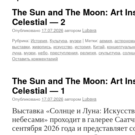
The Sun and The Moon: Art Ins
Celestial — 2
Опубликовано
17.07.2026
автором
Lubava
Рубрика:
История
,
Культура
,
музеи
|
Метки:
армия
,
астроном
выставки
,
живопись
,
искусство
,
история
,
Китай
,
концептуальн
луна
,
музеи
,
небо
,
преступления
,
религия
,
скульптура
,
солнц
Оставить комментарий
The Sun and The Moon: Art Ins
Celestial — 1
Опубликовано
17.07.2026
автором
Lubava
Выставка «Солнце и Луна: Искусств
небесами» проходит в галерее Саатч
сентября 2026 года и представляет 