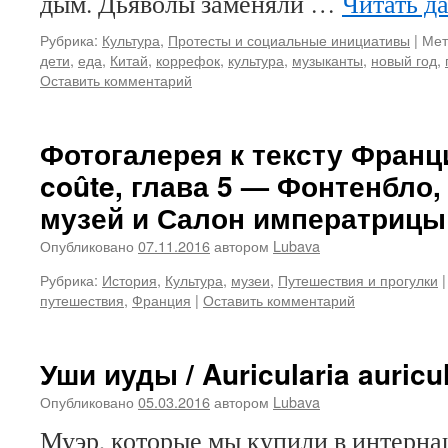
дым. Дьяволы заменяли …
Читать д
Рубрика:
Культура
,
Протесты и социальные инициативы
|
Мет
дети
,
еда
,
Китай
,
коррефок
,
культура
,
музыканты
,
новый год
,
Оставить комментарий
Фотогалерея к тексту Франц
coûte, глава 5 — Фонтенбло,
музей и Салон императрицы
Опубликовано
07.11.2016
автором
Lubava
Рубрика:
История
,
Культура
,
музеи
,
Путешествия и прогулки
|
путешествия
,
Франция
|
Оставить комментарий
Уши иуды / Auricularia auricu
Опубликовано
05.03.2016
автором
Lubava
Муэр, которые мы купили в интерн