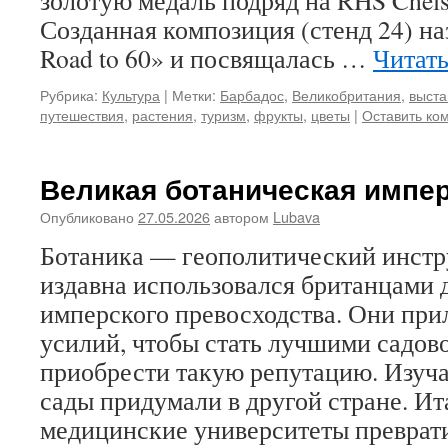
золотую медаль подряд на RHS Chels
Созданная композиция (стенд 24) на
Road to 60» и посвящалась …
Читать
Рубрика:
Культура
|
Метки:
Барбадос
,
Великобритания
,
выста
путешествия
,
растения
,
туризм
,
фрукты
,
цветы
|
Оставить ко
Великая ботаническая импе
Опубликовано
27.05.2026
автором
Lubava
Ботаника — геополитический инстр
издавна использовался британцами 
имперского превосходства. Они пр
усилий, чтобы стать лучшими садово
приобрести такую репутацию. Изуч
сады придумали в другой стране. И
медицинские университеты преврат