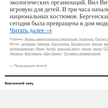
экологических организаций, Вил Ви
игровую для детей. В три часа начал
национальных костюмов. Бергенска
сегодня была превращена в дом мод
Читать далее
→
Рубрика:
Жизнь замечательных бергенцев
,
Культура
,
Протест
Метки:
активизм
,
Африка
,
Бангладеш
,
Белоруссия
,
бюнад
,
ве
интернационал
,
Иран
,
Китай
,
красный крест
,
курды
,
мода
,
О
Украина
,
фестиваль
,
Шри Ланка
|
Оставить комментарий
←
Предыдущие записи
Бергенский заяц