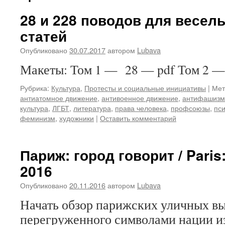
28 и 228 поводов для весель
статей
Опубликовано
30.07.2017
автором
Lubava
Макеты: Том 1 — 28 — pdf Том 2 —
Рубрика:
Культура
,
Протесты и социальные инициативы
|
Мет
антиатомное движение
,
антивоенное движение
,
антифашизм
культура
,
ЛГБТ
,
литература
,
права человека
,
профсоюзы
,
пс
феминизм
,
художники
|
Оставить комментарий
Париж: город говорит / Paris: 
2016
Опубликовано
20.11.2016
автором
Lubava
Начать обзор парижских уличных вы
перегруженного символами нации и