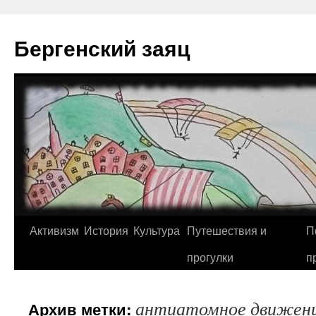
Перейти
к
Бергенский заяц
содержимому
Активизм
История
Культура
Путешествия и
П
прогулки
п
антиатомное движен
Архив метки: