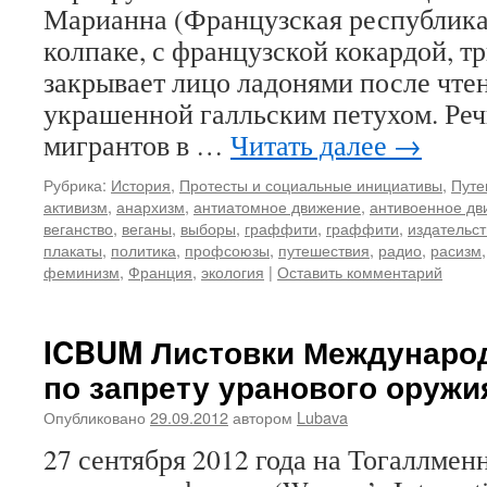
Марианна (Французская республика
колпаке, с французской кокардой, т
закрывает лицо ладонями после чте
украшенной галльским петухом. Речь
мигрантов в …
Читать далее
→
Рубрика:
История
,
Протесты и социальные инициативы
,
Путе
активизм
,
анархизм
,
антиатомное движение
,
антивоенное дв
веганство
,
веганы
,
выборы
,
граффити
,
граффити
,
издательст
плакаты
,
политика
,
профсоюзы
,
путешествия
,
радио
,
расизм
феминизм
,
Франция
,
экология
|
Оставить комментарий
ICBUM Листовки Междунаро
по запрету уранового оружи
Опубликовано
29.09.2012
автором
Lubava
27 сентября 2012 года на Тогаллмен