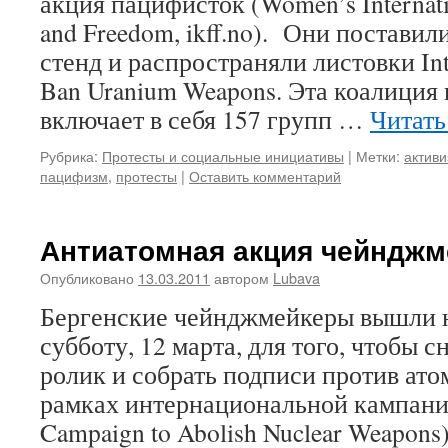
акция пацифисток (Women’s Internatio
and Freedom, ikff.no). Они постав
стенд и распространяли листовки Inte
Ban Uranium Weapons. Эта коалиция
включает в себя 157 групп …
Читать
Рубрика:
Протесты и социальные инициативы
|
Метки:
актив
пацифизм
,
протесты
|
Оставить комментарий
Антиатомная акция чейнджм
Опубликовано
13.03.2011
автором
Lubava
Бергенские чейнджмейкеры вышли н
субботу, 12 марта, для того, чтобы 
ролик и собрать подписи против ато
рамках интернациональной кампании
Campaign to Abolish Nuclear Weapons