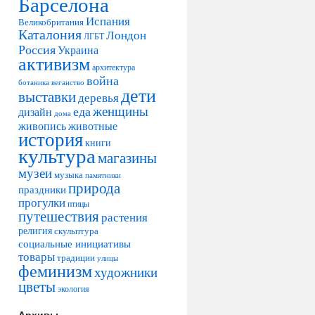
Барселона
Испания
Великобритания
Каталония
Лондон
ЛГБТ
Россия
Украина
активизм
архитектура
война
ботаника
веганство
дети
выставки
деревья
женщины
еда
дизайн
дома
живопись
животные
история
книги
культура
магазины
музеи
музыка
памятники
природа
праздники
прогулки
птицы
путешествия
растения
религия
скульптура
социальные инициативы
товары
традиции
улицы
феминизм
художники
цветы
экология
Архивы