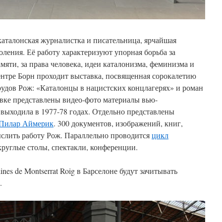
каталонская журналистка и писательница, ярчайшая
оления. Её работу характеризуют упорная борьба за
мяти, за права человека, идеи каталонизма, феминизма и
нтре Борн проходит выставка, посвященная сорокалетию
рудов Рож: «Каталонцы в нацистских концлагерях» и роман
вке представлены видео-фото материалы вью-
выходила в 1977-78 годах.
Отдельно представлены
Пилар Аймерик
. 300 документов, изображений, книг,
слить работу Рож. Параллельно проводится
цикл
углые столы, спектакли, конференции.
dines de Montserrat Roig в Барселоне будут зачитывать
.