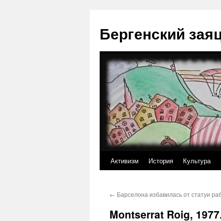
Перейти
к
Бергенский зая
содержимому
Активизм
История
Культура
←
Барселона избавилась от статуи ра
Montserrat Roig, 1977