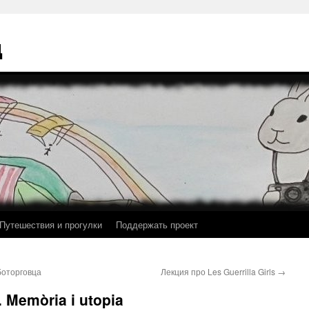
ц
Путешествия и прогулки
Поддержать проект
боторговца
Лекция про Les Guerrilla Girls
→
. Memòria i utopia