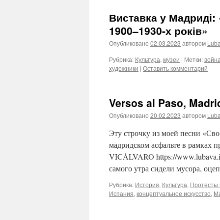
Виставка у Мадриді: 
1900–1930-х років»
Опубликовано
02.03.2023
автором
Lub
Рубрика:
Культура
,
музеи
|
Метки:
войн
художники
|
Оставить комментарий
Versos al Paso, Madr
Опубликовано
20.02.2023
автором
Lub
Эту строчку из моей песни «Сво
мадридском асфальте в рамках прое
VICÁLVARO https://www.lubava.in
самого утра сидели мусора, оце
Рубрика:
История
,
Культура
,
Протесты 
Испания
,
концептуальное искусство
,
М