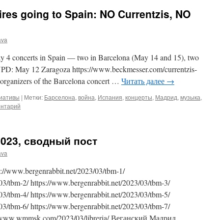
res going to Spain: NO Currentzis, NO
ava
lay 4 concerts in Spain — two in Barcelona (May 14 and 15), two
UPD: May 12 Zaragoza https://www.beckmesser.com/currentzis-
e organizers of the Barcelona concert …
Читать далее
→
циативы
|
Метки:
Барселона
,
война
,
Испания
,
концерты
,
Мадрид
,
музыка
,
ентарий
023, сводный пост
ava
//www.bergenrabbit.net/2023/03/tbm-1/
03/tbm-2/ https://www.bergenrabbit.net/2023/03/tbm-3/
03/tbm-4/ https://www.bergenrabbit.net/2023/03/tbm-5/
03/tbm-6/ https://www.bergenrabbit.net/2023/03/tbm-7/
www.wmmsk.com/2023/03/libreria/ Веганский Мадрид