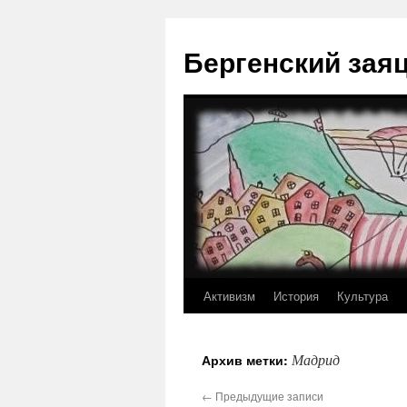
Перейти
к
Бергенский зая
содержимому
Активизм
История
Культура
Мадрид
Архив метки:
←
Предыдущие записи