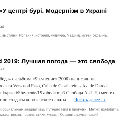
«У центрі бурі. Модернізм в Україні
ava
а
,
выставки
,
Испания
,
история
,
культура
,
Мадрид
,
музеи
,
Украина
,
id 2019: Лучшая погода — это свобода
ava
бода» с альбома «She-пение»(2008) написали на
кта Versos al Paso, Calle de Casalareina- Av. de Daroca
fo/pesni/She-penie/1Svoboda.mp3 Свобода А.Л. На месте с
пили солдаты королевские палаты. …
Читать далее
→
и социальные инициативы
,
Путешествия и прогулки
|
Метки:
граффити
,
адрид
,
песни
,
поэзия
,
стихи
,
улицы
|
Оставить комментарий