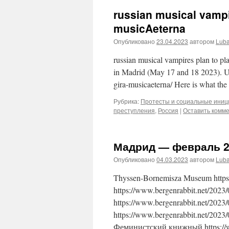
russian musical vampi
musicAeterna
Опубликовано
23.04.2023
автором
Lub
russian musical vampires plan to p
in Madrid (May 17 and 18 2023). 
gira-musicaeterna/ Here is what th
Рубрика:
Протесты и социальные ини
преступления
,
Россия
|
Оставить комм
Мадрид — февраль 2
Опубликовано
04.03.2023
автором
Lub
Thyssen-Bornemisza Museum https:
https://www.bergenrabbit.net/2023/
https://www.bergenrabbit.net/2023/
https://www.bergenrabbit.net/2023/
Феминистский книжный https://