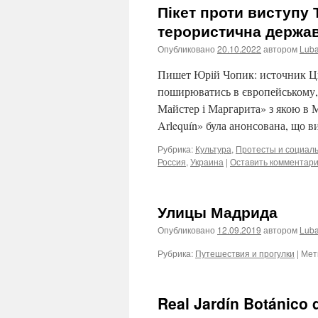
Пікет проти виступу 
терористична держа
Опубликовано
20.10.2022
автором
Lub
Пишет Юрій Чопик: источник Ци
поширюватись в європейському, 
Майстер і Маргарита» з якою в М
Arlequín» була анонсована, що 
Рубрика:
Культура
,
Протесты и социал
Россия
,
Украина
|
Оставить комментар
Улицы Мадрида
Опубликовано
12.09.2019
автором
Lub
Рубрика:
Путешествия и прогулки
|
Мет
Real Jardín Botánico 