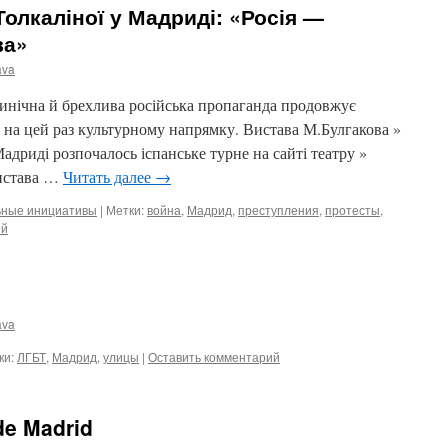
Толкаліної у Мадриді: «Росія —
ва»
ava
нічна й брехлива російська пропаганда продовжує
на цей раз культурному напрямку. Вистава М.Булгакова »
адриді розпочалось іспанське турне на сайті театру »
вистава …
Читать далее
→
ьные инициативы
|
Метки:
война
,
Мадрид
,
преступления
,
протесты
,
ий
ava
ки:
ЛГБТ
,
Мадрид
,
улицы
|
Оставить комментарий
de Madrid