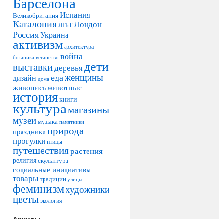
Барселона
Испания
Великобритания
Каталония
Лондон
ЛГБТ
Россия
Украина
активизм
архитектура
война
ботаника
веганство
дети
выставки
деревья
женщины
еда
дизайн
дома
живопись
животные
история
книги
культура
магазины
музеи
музыка
памятники
природа
праздники
прогулки
птицы
путешествия
растения
религия
скульптура
социальные инициативы
товары
традиции
улицы
феминизм
художники
цветы
экология
Архивы