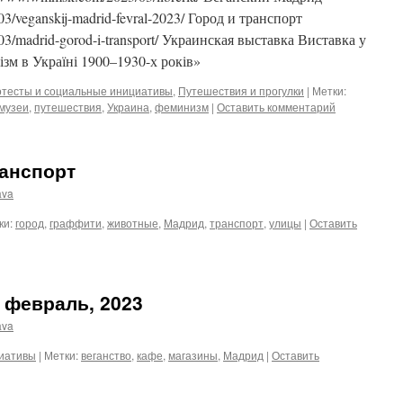
/03/veganskij-madrid-fevral-2023/ Город и транспорт
/03/madrid-gorod-i-transport/ Украинская выставка Виставка у
ізм в Україні 1900–1930-х років»
тесты и социальные инициативы
,
Путешествия и прогулки
|
Метки:
музеи
,
путешествия
,
Украина
,
феминизм
|
Оставить комментарий
ранспорт
ava
ки:
город
,
граффити
,
животные
,
Мадрид
,
транспорт
,
улицы
|
Оставить
 февраль, 2023
ava
циативы
|
Метки:
веганство
,
кафе
,
магазины
,
Мадрид
|
Оставить