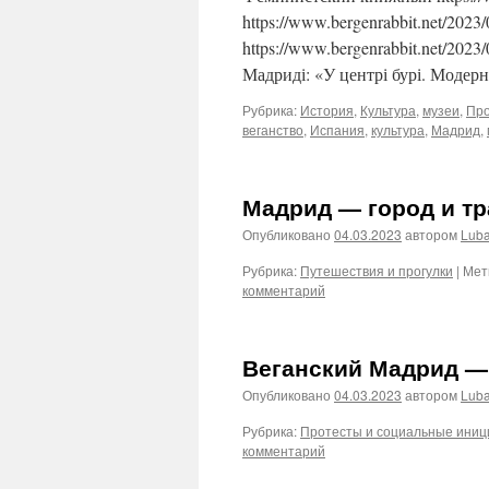
https://www.bergenrabbit.net/2023
https://www.bergenrabbit.net/2023
Мадриді: «У центрі бурі. Модерн
Рубрика:
История
,
Культура
,
музеи
,
Про
веганство
,
Испания
,
культура
,
Мадрид
,
Мадрид — город и т
Опубликовано
04.03.2023
автором
Lub
Рубрика:
Путешествия и прогулки
|
Мет
комментарий
Веганский Мадрид —
Опубликовано
04.03.2023
автором
Lub
Рубрика:
Протесты и социальные ини
комментарий