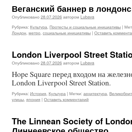
Веганский баннер в лондон
Опубликовано
28.07.2026
автором
Lubava
Рубрика:
Культура
,
Протесты и социальные инициативы
|
Мет
Лондон
,
метро
,
социальные инициативы
|
Оставить коммент
London Liverpool Street Stat
Опубликовано
28.07.2026
автором
Lubava
Hope Square перед входом на желез
London Liverpool Street Station.
Рубрика:
История
,
Культура
|
Метки:
архитектура
,
Великобри
улицы
,
япония
|
Оставить комментарий
The Linnean Society of Londo
Линнеевское общество