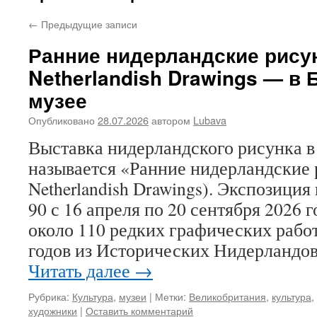
←
Предыдущие записи
Ранние нидерландские рисун
Netherlandish Drawings — в
музее
Опубликовано
28.07.2026
автором
Lubava
Выставка нидерландского рисунка в
называется «Ранние нидерландские 
Netherlandish Drawings). Экспозиция
90 с 16 апреля по 20 сентября 2026 
около 110 редких графических рабо
годов из Исторических Нидерландо
Читать далее
→
Рубрика:
Культура
,
музеи
|
Метки:
Великобритания
,
культура
,
художники
|
Оставить комментарий