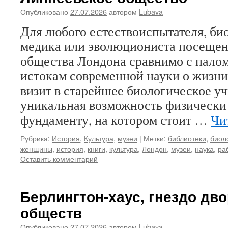
Опубликовано
27.07.2026
автором
Lubava
Для любого естествоиспытателя, био
медика или эволюциониста посещен
общества Лондона сравнимо с пало
истокам современной науки о жизни.
визит в старейшее биологическое уч
уникальная возможность физически
фундаменту, на котором стоит …
Чи
Рубрика:
История
,
Культура
,
музеи
|
Метки:
библиотеки
,
биол
женщины
,
история
,
книги
,
культура
,
Лондон
,
музеи
,
наука
,
ра
Оставить комментарий
Берлингтон-хаус, гнездо дв
обществ
Опубликовано
27.07.2026
автором
Lubava