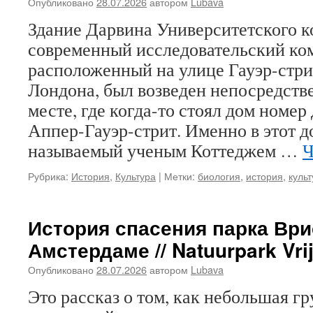
Опубликовано
28.07.2026
автором
Lubava
Здание Дарвина Университетского 
современный исследовательский ко
расположенный на улице Гауэр-стри
Лондона, был возведен непосредств
месте, где когда-то стоял дом номер
Аппер-Гауэр-стрит. Именно в этот д
называемый ученым Коттеджем …
Ч
Рубрика:
История
,
Культура
|
Метки:
биология
,
история
,
культ
История спасения парка Ври
Амстердаме // Natuurpark Vri
Опубликовано
28.07.2026
автором
Lubava
Это рассказ о том, как небольшая г