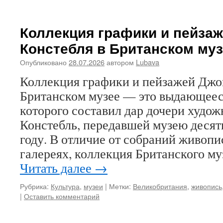
Коллекция графики и пейза
Констебля в Британском му
Опубликовано
28.07.2026
автором
Lubava
Коллекция графики и пейзажей Джо
Британском музее — это выдающеес
которого составил дар дочери худож
Констебль, передавшей музею десят
году. В отличие от собраний живопи
галереях, коллекция Британского м
Читать далее
→
Рубрика:
Культура
,
музеи
|
Метки:
Великобритания
,
живопись
|
Оставить комментарий