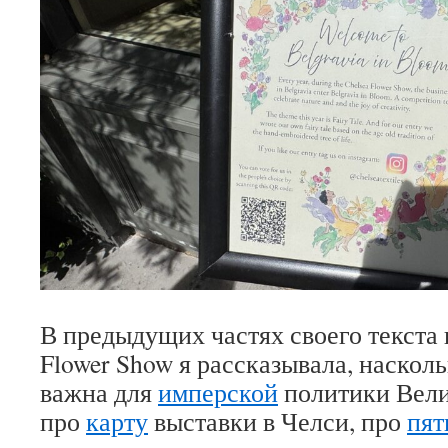
В предыдущих частях своего текста 
Flower Show я рассказывала, наскол
важна для
имперской
политики Вели
про
карту
выставки в Челси, про
пят