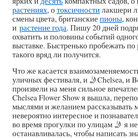
ярких и
десять
компактных садов, о
растениях
, о
токсичности
лакшери л
смены цвета, британские
пионы
, ко
и
растение года
. Пишу 20 дней подр
охватить и половины событий одного
выставке. Быстренько пробежать по
такого вряд ли получится.
Что же касается взаимозаменяемос
уличных фестиваля, и 🤳Chelsea, и Be
произвели на меня сильное впечатле
Chelsea Flower Show я вышла, переп
мыслями и желанием рассказывать м
невероятно интересное и познавате
во время прогулки по улицам 🤳 я не
останавливалась, чтобы написать з