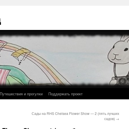
ц
Путешествия и прогулки
Поддержать проект
Сады на RHS Chelsea Flower Show — 2 (пять лучших
садов)
→