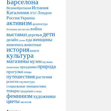
Барселона
Испания
Великобритания
Каталония
Лондон
ЛГБТ
Россия
Украина
активизм
архитектура
война
ботаника
веганство
дети
выставки
деревья
женщины
еда
дизайн
дома
живопись
животные
история
книги
культура
магазины
музеи
музыка
природа
праздники
памятники
прогулки
птицы
путешествия
растения
религия
скульптура
социальные инициативы
товары
традиции
улицы
феминизм
художники
цветы
экология