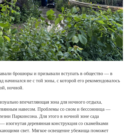
здавали брошюры и призывали вступать в общество — в
ад начинался не с той зоны, с которой его рекомендовалось
ой, ночной.
визуально впечатляющая зона для ночного отдыха,
евянным навесом.
Проблемы со сном и бессонница —
лезни Паркинсона.
Для этого в ночной зоне сада
— изогнутая деревянная конструкция со скамейками
скающими свет.
Мягкое освещение убежища поможет