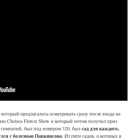
 который предлагалось осматривать сразу после
входа на
ею Chelsea Flower Show и который потом получил приз
сад для каждого,
 симпатий, был под номером 320, был
улся с болезнью Паркинсона
. Из пяти садов, о которых я