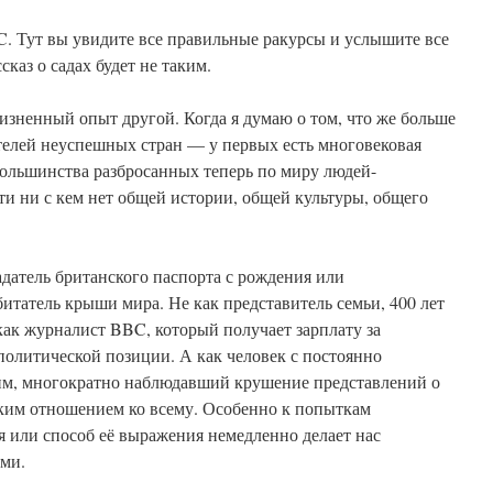
 Тут вы увидите все правильные ракурсы и услышите все
каз о садах будет не таким.
изненный опыт другой. Когда я думаю о том, что же больше
телей неуспешных стран — у первых есть многовековая
 большинства разбросанных теперь по миру людей-
 ни с кем нет общей истории, общей культуры, общего
адатель британского паспорта с рождения или
итатель крыши мира. Не как представитель семьи, 400 лет
ак журналист BBC, который получает зарплату за
политической позиции. А как человек с постоянно
, многократно наблюдавший крушение представлений о
ским отношением ко всему. Особенно к попыткам
ея или способ её выражения немедленно делает нас
ми.