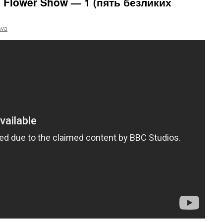
 Flower Show — 1 (пять безликих
ava