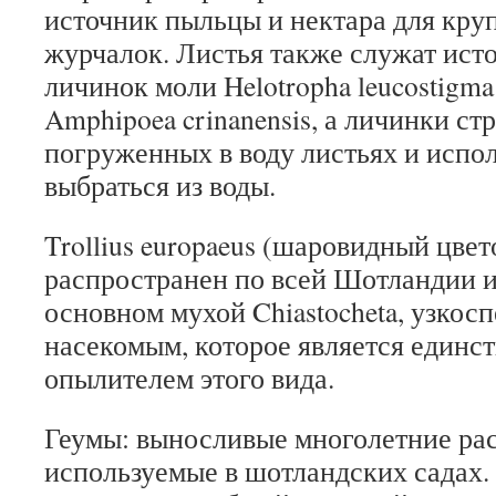
источник пыльцы и нектара для кру
журчалок.
Листья также служат ист
личинок моли Helotropha leucostigm
Amphipoea crinanensis, а личинки ст
погруженных в воду листьях и испол
выбраться из воды.
Trollius europaeus (шаровидный цвет
распространен по всей Шотландии и
основном мухой Chiastocheta, узко
насекомым, которое является един
опылителем этого вида.
Геумы: выносливые многолетние рас
используемые в шотландских садах.