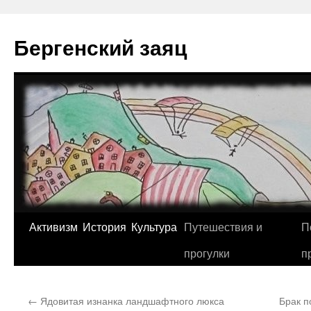
Перейти
к
Бергенский заяц
содержимому
Активизм
История
Культура
Путешествия и
П
прогулки
п
←
Ядовитая изнанка ландшафтного люкса
Брак п