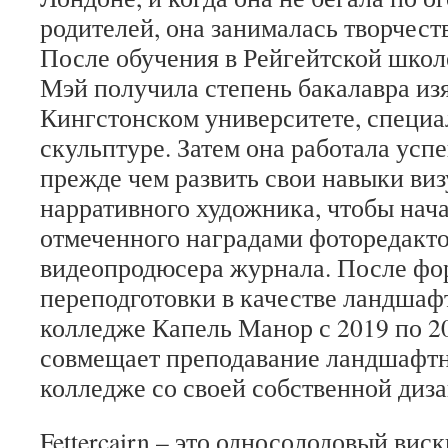
родителей, она занималась творчес
После обучения в Рейгейтской школ
Мэй получила степень бакалавра из
Кингстонском университете, специа
скульптуре.
Затем она работала ус
прежде чем развить свои навыки виз
нарративного художника, чтобы нача
отмеченного наградами фоторедакто
видеопродюсера журнала.
После фо
переподготовки в качестве ландшаф
колледже Капель Манор с 2019 по 20
совмещает преподавание ландшафтн
колледже со своей собственной диз
Fettercairn – это односолодовый вис