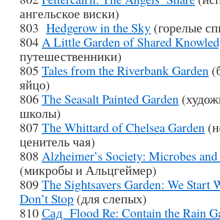
ангельское виски)
803
Hedgerow in the Sky
(горелые сп
804
A Little Garden of Shared Knowled
путешественники)
805
Tales from the Riverbank Garden
(
яйцо)
806
The Seasalt Painted Garden
(худож
школы)
807
The Whittard of Chelsea Garden
(н
ценитель чая)
808
Alzheimer’s Society: Microbes an
(микробы и Альцгеймер)
809
The Sightsavers Garden: We Start 
Don’t Stop
(для слепых)
810
Сад Flood Re: Contain the Rain G