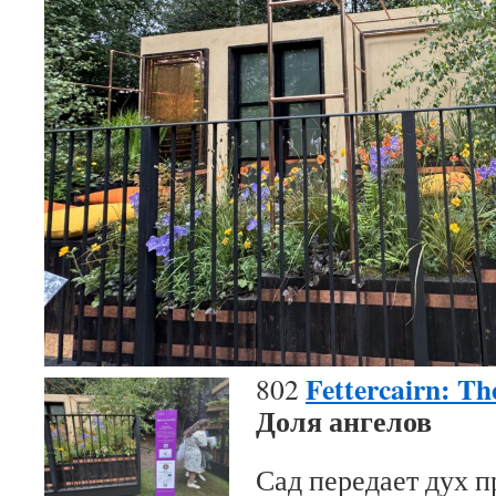
Fettercairn: Th
802
Доля ангелов
Сад передает дух 