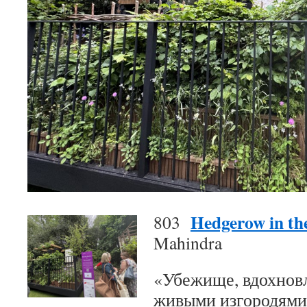
Hedgerow in th
803
Mahindra
«Убежище, вдохнов
живыми изгородями,