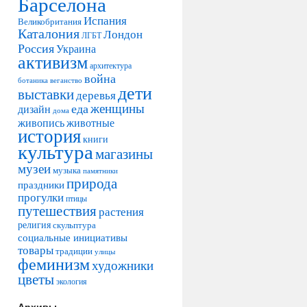
Барселона
Испания
Великобритания
Каталония
Лондон
ЛГБТ
Россия
Украина
активизм
архитектура
война
ботаника
веганство
дети
выставки
деревья
женщины
еда
дизайн
дома
живопись
животные
история
книги
культура
магазины
музеи
музыка
памятники
природа
праздники
прогулки
птицы
путешествия
растения
религия
скульптура
социальные инициативы
товары
традиции
улицы
феминизм
художники
цветы
экология
Архивы