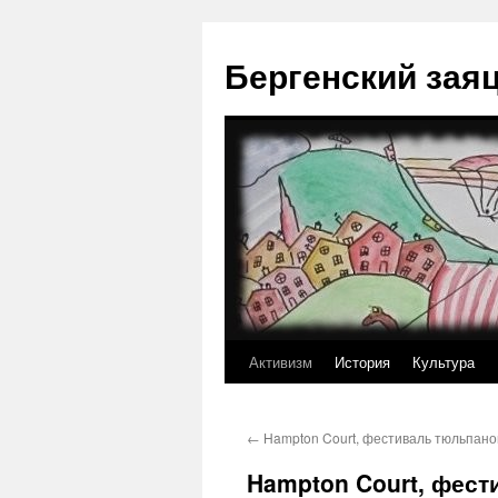
Перейти
к
Бергенский зая
содержимому
Активизм
История
Культура
←
Hampton Court, фестиваль тюльпано
Hampton Court, фест