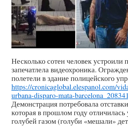
Несколько сотен человек устроили п
запечатлела видеохроника. Огражде
полетели в здание полицейского уп
https://cronicaglobal.elespanol.com/vid
urbana-disparo-mata-barcelona_20834
Демонстрация потребовала отставки
которая в прошлом году отличилась
голубей газом (голуби «мешали» де