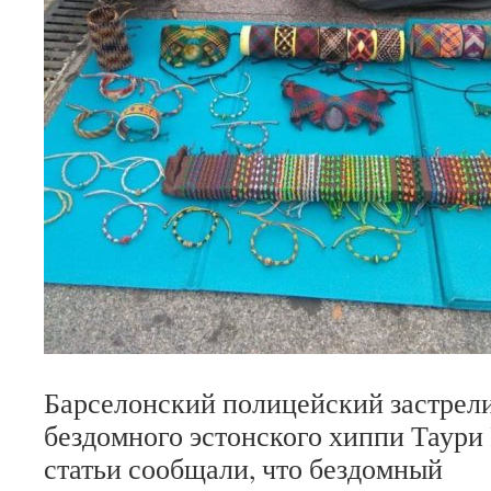
Барселонский полицейский застрел
бездомного эстонского хиппи Таури
статьи сообщали, что бездомный