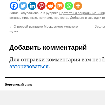
Запись опубликована в рубрике
Протесты и социальные ини
веганы
,
животные
,
полиция
,
протесты
. Добавьте в закладки
п
←
О первой выставке Московского женского
Ураль
музея
Добавить комментарий
Для отправки комментария вам нео
авторизоваться
.
Бергенский заяц