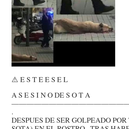
⚠️
E S T E E S E L
A S E S I N O DE S O T A
—————————
——————
.
DESPUES DE SER GOLPEADO POR 
SOTA) EN EL ROSTRO , TRAS HA