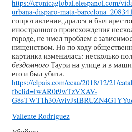
https://cronicaglobal.elespanol.com/vid
urbana-disparo-mata-barcelona_20834
сопротивление, дрался и был арест
иностранного происхождения нескол
городе, не имел проблем с зависим
нищенством. Но по ходу общественн
картинка изменилась: несколько по
бездомного
Таури на улице и в маши
его и был убита.
https://elpais.com/ccaa/2018/12/21/c
fbclid=IwAR0t9wTzVXAV-
G8sTWT1h30AvivJsIBRUZN4G1YYud
Valiente Rodriguez
Убийца: