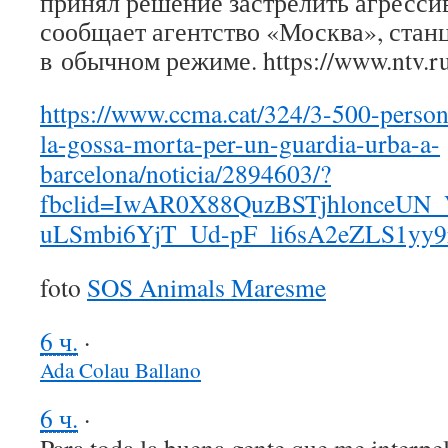
принял решение застрелить агрессив
сообщает агентство «Москва», стан
в обычном режиме. https://www.ntv.ru
https://www.ccma.cat/324/3-500-person
la-gossa-morta-per-un-guardia-urba-a-
barcelona/noticia/2894603/?
fbclid=IwAR0X88QuzBSTjhlonceUN_
uLSmbi6YjT_Ud-pF_li6sA2eZLS1yy
foto
SOS Animals Maresme
6 ч.
·
Ada Colau Ballano
6 ч.
·