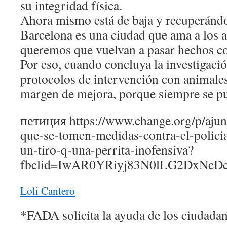
su integridad física.
Ahora mismo está de baja y recuperándo
Barcelona es una ciudad que ama a los 
queremos que vuelvan a pasar hechos c
Por eso, cuando concluya la investigaci
protocolos de intervención con animales
margen de mejora, porque siempre se p
петиция https://www.change.org/p/ajun
que-se-tomen-medidas-contra-el-polici
un-tiro-q-una-perrita-inofensiva?
fbclid=IwAR0YRiyj83N0lLG2DxNcD
Loli Cantero
*FADA solicita la ayuda de los ciudada