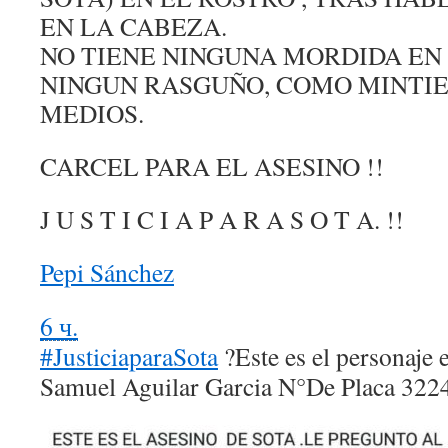
EN LA CABEZA.
NO TIENE NINGUNA MORDIDA EN 
NINGUN RASGUÑO, COMO MINTIE
MEDIOS.
CARCEL PARA EL ASESINO !!
J U S T I C I A P A R A S O T A. !!
Pepi Sánchez
6 ч.
#
JusticiaparaSota
?
Este es el personaje 
Samuel Aguilar Garcia N°De Placa 322