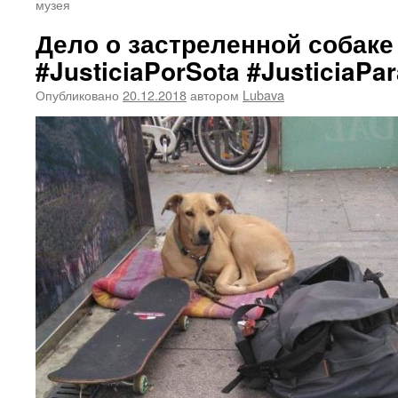
музея
Дело о застреленной собаке
#JusticiaPorSota #JusticiaPa
Опубликовано
20.12.2018
автором
Lubava