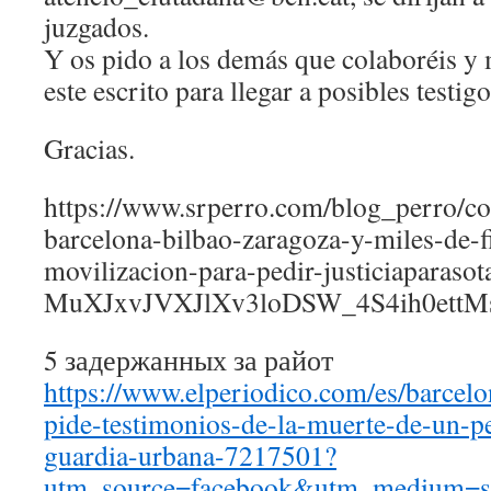
juzgados.
Y os pido a los demás que colaboréis y
este escrito para llegar a posibles testigo
Gracias.
https://www.srperro.com/blog_perro/co
barcelona-bilbao-zaragoza-y-miles-de-
movilizacion-para-pedir-justiciaparas
MuXJxvJVXJlXv3loDSW_4S4ih0ett
5 задержанных за райот
https://www.elperiodico.com/es/barcel
pide-testimonios-de-la-muerte-de-un-p
guardia-urbana-7217501?
utm_source=facebook&utm_medium=s