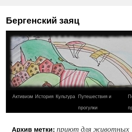
Перейти
к
Бергенский заяц
содержимому
Активизм
История
Культура
Путешествия и
П
прогулки
п
приют для животных
Архив метки: