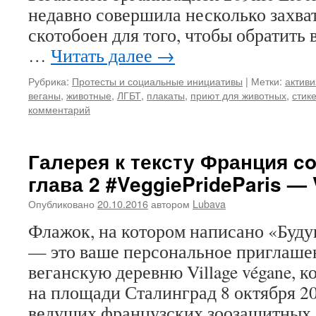
недавно совершила несколько захва
скотобоен для того, чтобы обратить
…
Читать далее
→
Рубрика:
Протесты и социальные инициативы
|
Метки:
актив
веганы
,
животные
,
ЛГБТ
,
плакаты
,
приют для животных
,
стик
комментарий
Галерея к тексту Франция co
глава 2 #VeggiePrideParis — 
Опубликовано
20.10.2016
автором
Lubava
Флажок, на котором написано «Буд
— это ваше персональное приглаше
веганскую деревню Village végane, к
на площади Сталинград 8 октября 20
ведущих французских зоозащитных