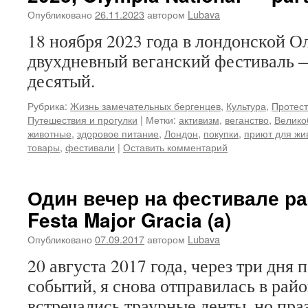
Опубликовано
26.11.2023
автором
Lubava
18 ноября 2023 года в лондонской 
двухдневный веганский фестиваль
десятый.
Рубрика:
Жизнь замечательных бергенцев
,
Культура
,
Протест
Путешествия и прогулки
|
Метки:
активизм
,
веганство
,
Велико
животные
,
здоровое питание
,
Лондон
,
покупки
,
приют для жи
товары
,
фестивали
|
Оставить комментарий
Один вечер на фестивале ра
Festa Major Gracia (a)
Опубликовано
07.09.2017
автором
Lubava
20 августа 2017 года, через три дня
событий, я снова отправилась в рай
встречались траурные ленты, но пра