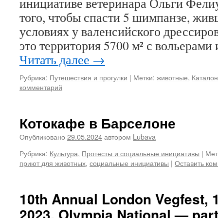
инициативе ветеринара Ольги Фелиу
того, чтобы спасти 5 шимпанзе, жи
условиях у валенсийского дрессиров
это территория 5700 м² с вольерами
Читать далее
→
Рубрика:
Путешествия и прогулки
|
Метки:
животные
,
Катало
комментарий
Котокафе в Барселоне
Опубликовано
29.05.2024
автором
Lubava
Рубрика:
Культура
,
Протесты и социальные инициативы
|
Мет
приют для животных
,
социальные инициативы
|
Оставить ко
10th Annual London Vegfest,
2023, Olympia National — part