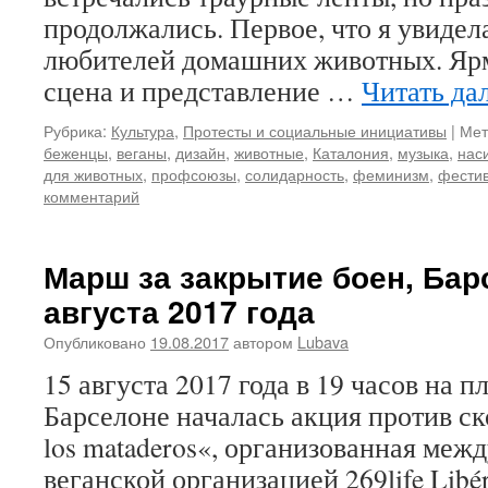
продолжались. Первое, что я увидел
любителей домашних животных. Ярм
сцена и представление …
Читать да
Рубрика:
Культура
,
Протесты и социальные инициативы
|
Мет
беженцы
,
веганы
,
дизайн
,
животные
,
Каталония
,
музыка
,
нас
для животных
,
профсоюзы
,
солидарность
,
феминизм
,
фести
комментарий
Марш за закрытие боен, Бар
августа 2017 года
Опубликовано
19.08.2017
автором
Lubava
15 августа 2017 года в 19 часов на 
Барселоне началась акция против ск
los mataderos«, организованная меж
веганской организацией 269life Libéra