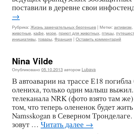
поставили в деревне свои инфосте
→
Рубрика:
Жизнь замечательных бергенцев
|
Метки:
активизм
,
животные
,
кафе
,
море
,
приют для животных
,
птицы
,
путешес
инициативы
,
товары
,
Франция
|
Оставить комментарий
Nina Vilde
Опубликовано
05.10.2013
автором
Lubava
В автоаварии на трассе Е18 погибла
олениха, только один малыш выжил. 
телеканала NRK (фото взято там же)
том, что теперь олененок будет жит
Namsskogan в Северном Тронделаге.
зовут …
Читать далее
→