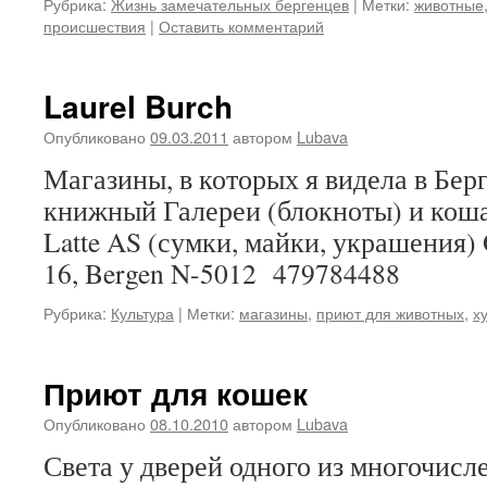
Рубрика:
Жизнь замечательных бергенцев
|
Метки:
животные
происшествия
|
Оставить комментарий
Laurel Burch
Опубликовано
09.03.2011
автором
Lubava
Магазины, в которых я видела в Бер
книжный Галереи (блокноты) и коша
Latte AS (сумки, майки, украшения)
16, Bergen N-5012 479784488
Рубрика:
Культура
|
Метки:
магазины
,
приют для животных
,
х
Приют для кошек
Опубликовано
08.10.2010
автором
Lubava
Света у дверей одного из многочис