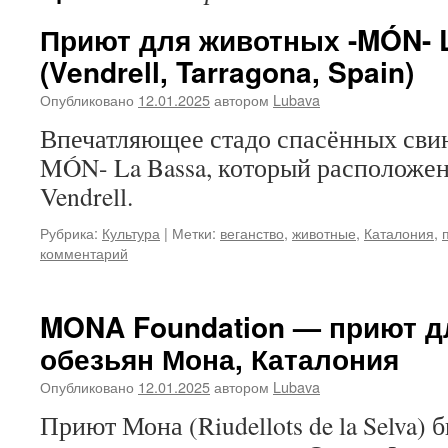
Приют для животных -MÓN- 
(Vendrell, Tarragona, Spain)
Опубликовано
12.01.2025
автором
Lubava
Впечатляющее стадо спасённых свин
MÓN- La Bassa, который расположен
Vendrell.
Рубрика:
Культура
|
Метки:
веганство
,
животные
,
Каталония
,
комментарий
MONA Foundation — приют д
обезьян Мона, Каталония
Опубликовано
12.01.2025
автором
Lubava
Приют Мона (Riudellots de la Selva) 