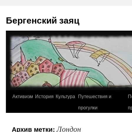
Перейти
к
Бергенский заяц
содержимому
Активизм
История
Культура
Путешествия и
П
прогулки
п
Лондон
Архив метки: