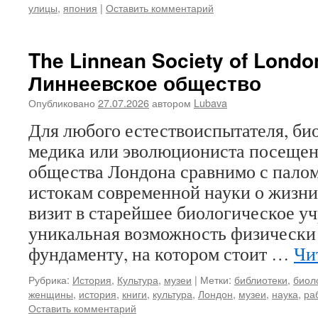
улицы
,
япония
|
Оставить комментарий
The Linnean Society of Londo
Линнеевское общество
Опубликовано
27.07.2026
автором
Lubava
Для любого естествоиспытателя, био
медика или эволюциониста посещен
общества Лондона сравнимо с пало
истокам современной науки о жизни.
визит в старейшее биологическое уч
уникальная возможность физически
фундаменту, на котором стоит …
Чи
Рубрика:
История
,
Культура
,
музеи
|
Метки:
библиотеки
,
биол
женщины
,
история
,
книги
,
культура
,
Лондон
,
музеи
,
наука
,
ра
Оставить комментарий