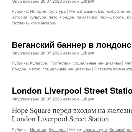
Опубликовано
28.07.2026
автором
Lubava
Рубрика:
История
,
Культура
|
Метки:
армия
,
Великобритания
история
,
культура
,
лето
,
Лондон
,
памятники
,
парки
,
поэты
,
пр
Оставить комментарий
Веганский баннер в лондон
Опубликовано
28.07.2026
автором
Lubava
Рубрика:
Культура
,
Протесты и социальные инициативы
|
Мет
Лондон
,
метро
,
социальные инициативы
|
Оставить коммент
London Liverpool Street Stat
Опубликовано
28.07.2026
автором
Lubava
Hope Square перед входом на желез
London Liverpool Street Station.
Рубрика:
История
,
Культура
|
Метки:
архитектура
,
Великобри