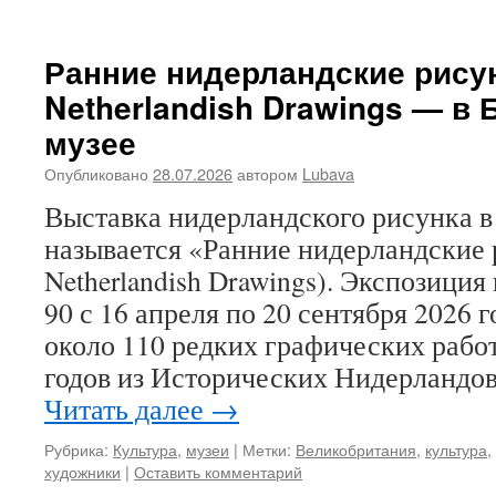
Ранние нидерландские рисун
Netherlandish Drawings — в
музее
Опубликовано
28.07.2026
автором
Lubava
Выставка нидерландского рисунка в
называется «Ранние нидерландские 
Netherlandish Drawings). Экспозиция
90 с 16 апреля по 20 сентября 2026 
около 110 редких графических рабо
годов из Исторических Нидерландо
Читать далее
→
Рубрика:
Культура
,
музеи
|
Метки:
Великобритания
,
культура
,
художники
|
Оставить комментарий