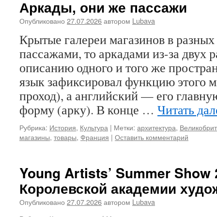
Аркады, они же пассажи
Опубликовано
27.07.2026
автором
Lubava
Крытые галереи магазинов в разных
пассажами, то аркадами из-за двух 
описанию одного и того же простра
язык зафиксировал функцию этого 
проход), а английский — его главн
форму (арку). В конце …
Читать да
Рубрика:
История
,
Культура
|
Метки:
архитектура
,
Великобри
магазины
,
товары
,
Франция
|
Оставить комментарий
Young Artists’ Summer Show 
Королевской академии худо
Опубликовано
27.07.2026
автором
Lubava