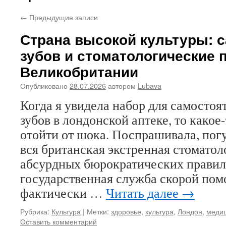
←
Предыдущие записи
Страна высокой культуры: 
зубов и стоматологические 
Великобритании
Опубликовано
28.07.2026
автором
Lubava
Когда я увидела набор для самостоя
зубов в лондонской аптеке, то какое
отойти от шока. Поспрашивала, пог
вся британская экстренная стоматол
абсурдных бюрократических правила
государственная служба скорой по
фактически …
Читать далее
→
Рубрика:
Культура
|
Метки:
здоровье
,
культура
,
Лондон
,
меди
Оставить комментарий