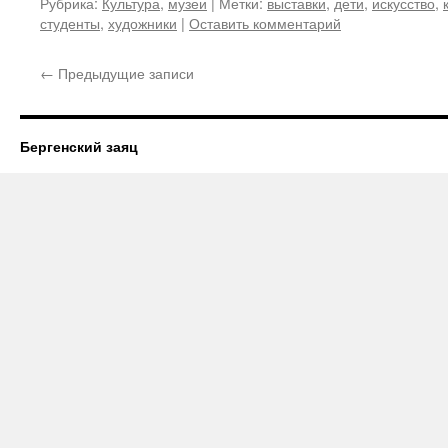
Рубрика:
Культура
,
музеи
|
Метки:
выставки
,
дети
,
искусство
,
студенты
,
художники
|
Оставить комментарий
←
Предыдущие записи
Бергенский заяц