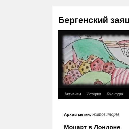
Перейти
к
Бергенский зая
содержимому
Активизм
История
Культура
композиторы
Архив метки:
Моцарт в Лондоне