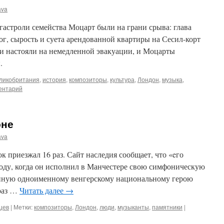
ava
 гастроли семейства Моцарт были на грани срыва: глава
ог, сырость и суета арендованной квартиры на Сесил-корт
и настояли на немедленной эвакуации, и Моцарты
.
ликобритания
,
история
,
композиторы
,
культура
,
Лондон
,
музыка
,
ентарий
оне
ava
к приезжал 16 раз. Сайт наследия сообщает, что «eго
году, когда он исполнил в Манчестере свою симфоническую
енную одноименному венгерскому национальному герою
раз …
Читать далее
→
цев
|
Метки:
композиторы
,
Лондон
,
люди
,
музыканты
,
памятники
|