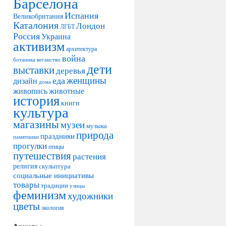
Барселона
Испания
Великобритания
Каталония
Лондон
ЛГБТ
Россия
Украина
активизм
архитектура
война
ботаника
веганство
дети
выставки
деревья
женщины
еда
дизайн
дома
живопись
животные
история
книги
культура
магазины
музеи
музыка
природа
праздники
памятники
прогулки
птицы
путешествия
растения
религия
скульптура
социальные инициативы
товары
традиции
улицы
феминизм
художники
цветы
экология