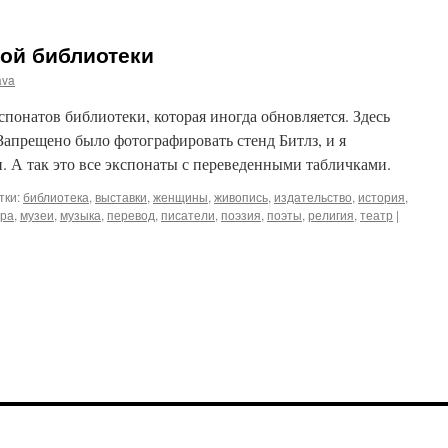
ой библиотеки
ava
понатов библиотеки, которая иногда обновляется. Здесь
 Запрещено было фотографировать стенд Битлз, и я
. А так это все экспонаты с переведенными табличками.
тки:
библиотека
,
выставки
,
женщины
,
живопись
,
издательство
,
история
,
ура
,
музеи
,
музыка
,
перевод
,
писатели
,
поэзия
,
поэты
,
религия
,
театр
|