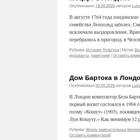
Опубликовано
18.06.2026
автором
Lub
В августе 1764 года лондонские
семейства Леопольд заболел. См
исключали выздоровление. Врач
перебрались в пригород, в Челси
Рубрика:
История
,
Культура
|
Метки:
Ве
музыканты
,
памятники
|
Оставить комм
Дом Бартока в Лонд
Опубликовано
03.05.2026
автором
Lub
В Лондон композитор Бела Барто
первый визит состоялся в 1904 
поэму «Кошут» (1903), посвящ
Луи Кошуту.» Как минимум 12 
Рубрика:
Жизнь замечательных берген
Оставить комментарий