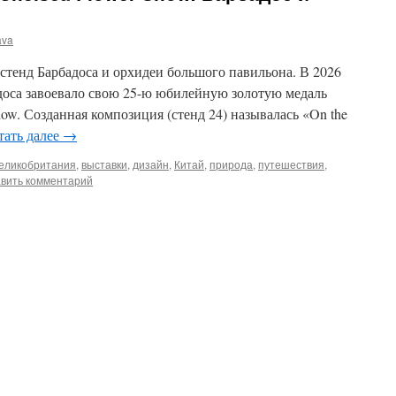
ava
стенд Барбадоса и орхидеи большого павильона. В 2026
доса завоевало свою 25-ю юбилейную золотую медаль
ow. Созданная композиция (стенд 24) называлась «On the
тать далее
→
еликобритания
,
выставки
,
дизайн
,
Китай
,
природа
,
путешествия
,
вить комментарий