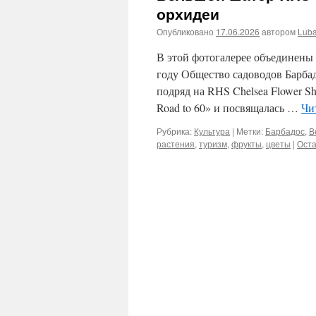
орхидеи
Опубликовано
17.06.2026
автором
Lub
В этой фотогалерее объединены 
году Общество садоводов Барба
подряд на RHS Chelsea Flower Sh
Road to 60» и посвящалась …
Чи
Рубрика:
Культура
|
Метки:
Барбадос
,
В
растения
,
туризм
,
фрукты
,
цветы
|
Оста