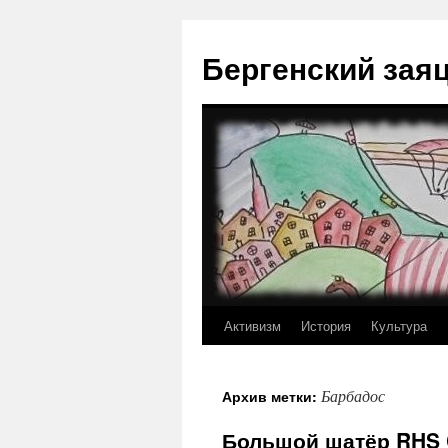
Перейти
к
Бергенский зая
содержимому
Активизм
История
Культура
Барбадос
Архив метки:
Большой шатёр RHS C