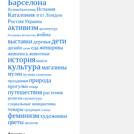
Барселона
Испания
Великобритания
Каталония
Лондон
ЛГБТ
Россия
Украина
активизм
архитектура
война
ботаника
веганство
дети
выставки
деревья
женщины
еда
дизайн
дома
живопись
животные
история
книги
культура
магазины
музеи
музыка
памятники
природа
праздники
прогулки
птицы
путешествия
растения
религия
скульптура
социальные инициативы
товары
традиции
улицы
феминизм
художники
цветы
экология
Архивы