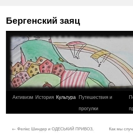
Перейти
к
Бергенский заяц
содержимому
Активизм
История
Культура
Путешествия и
П
прогулки
п
←
⁠Фелікс Шиндер и ОДЕСЬКИЙ ПРИВОЗ,
Как мы случ