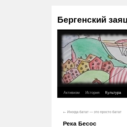
Перейти
к
Бергенский зая
содержимому
Активизм
История
Культура
←
Иногда батат — это просто батат
Река Бесос