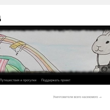
ц
Путешествия и прогулки
Поддержать проект
Уничтожители всего насекомого
→