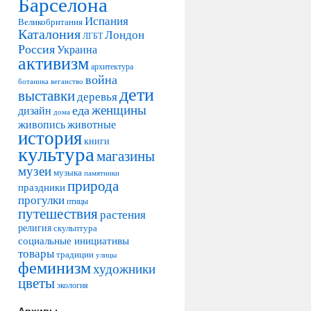
Барселона
Испания
Великобритания
Каталония
Лондон
ЛГБТ
Россия
Украина
активизм
архитектура
война
ботаника
веганство
дети
выставки
деревья
женщины
еда
дизайн
дома
живопись
животные
история
книги
культура
магазины
музеи
музыка
памятники
природа
праздники
прогулки
птицы
путешествия
растения
религия
скульптура
социальные инициативы
товары
традиции
улицы
феминизм
художники
цветы
экология
Архивы