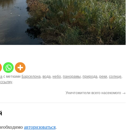
ра
с метками
Барселона
,
вода
,
небо
,
панорамы
,
природа
,
реки
,
солнце
,
 ссылку
.
Уничтожители всего насекомого
→
й
 необходимо
авторизоваться
.