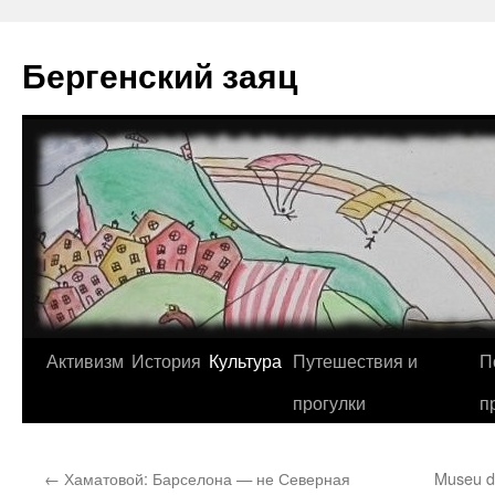
Перейти
к
Бергенский заяц
содержимому
Активизм
История
Культура
Путешествия и
П
прогулки
п
←
Хаматовой: Барселона — не Северная
Museu de